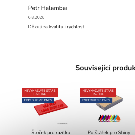
Petr Helembai
Hodnocení obchodu je 5 z 5 hvězdiček.
6.8.2026
Děkuji za kvalitu i rychlost.
Související produ
NEVYHAZUJTE STARÉ
NEVYHAZUJTE STARÉ
RAZÍTKO
RAZÍTKO
EXPEDUJEME DNES
EXPEDUJEME DNES
Štoček pro razítko
Polštářek pro Shiny