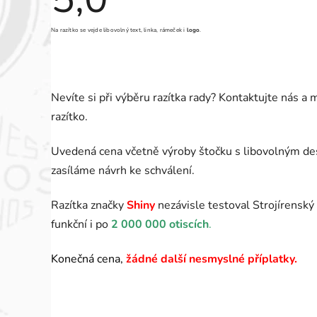
produktu
je
5,0
Na razítko se vejde libovolný text, linka, rámeček i
logo
.
z
5
hvězdiček.
Nevíte si při výběru razítka rady? Kontaktujte nás 
razítko.
Uvedená cena včetně výroby štočku s libovolným des
zasíláme návrh ke schválení.
Razítka značky
Shiny
nezávisle testoval Strojírenský 
funkční i po
2 000 000 otiscích
.
Konečná cena,
žádné další nesmyslné příplatky.