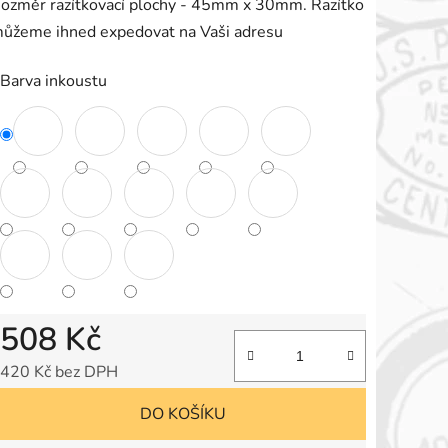
ozměr razítkovací plochy - 45mm x 30mm. Razítko
e
ůžeme ihned expedovat na Vaši adresu
,0
Barva inkoustu
vězdiček.
508 Kč
420 Kč bez DPH
Měrná cena:
DO KOŠÍKU