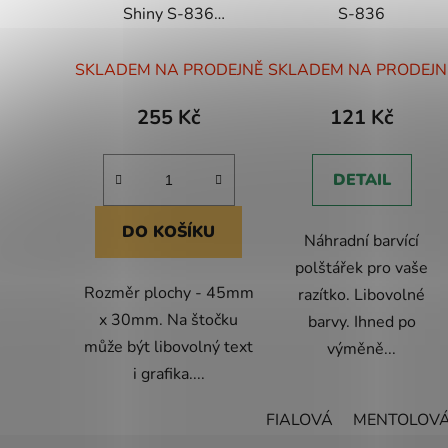
Shiny S-836
S-836
(45x30mm)
Průměrné
SKLADEM NA PRODEJNĚ
SKLADEM NA PRODEJN
hodnocení
produktu
255 Kč
121 Kč
je
5,0
DETAIL
z
5
DO KOŠÍKU
Náhradní barvící
hvězdiček.
polštářek pro vaše
Rozměr plochy - 45mm
razítko. Libovolné
x 30mm. Na štočku
barvy. Ihned po
může být libovolný text
výměně...
i grafika....
FIALOVÁ
MENTOLOV