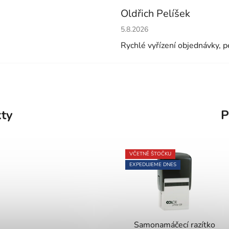
Oldřich Pelíšek
Hodnocení obchodu je 5 z 5 h
5.8.2026
Rychlé vyřízení objednávky, pe
kty
P
VČETNĚ ŠTOČKU
EXPEDUJEME DNES
Samonamáčecí razítko