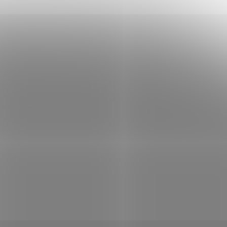
BORDÓ
HNĚDÁ
RŮŽOVÁ
ŽLUTÁ
ZELENÁ
ČERN
NÁ
ČERVENÁ
MODRÁ
SVĚTLE MODRÁ
ORANŽOV