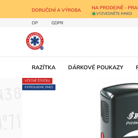
Přejít
NA PRODEJNĚ - PRA
na
DORUČENÍ A VÝROBA
VYZVEDNĚTE IHNED
obsah
OP
GDPR
RAZÍTKA
DÁRKOVÉ POUKAZY
VČETNĚ ŠTOČKU
EXPEDUJEME DNES