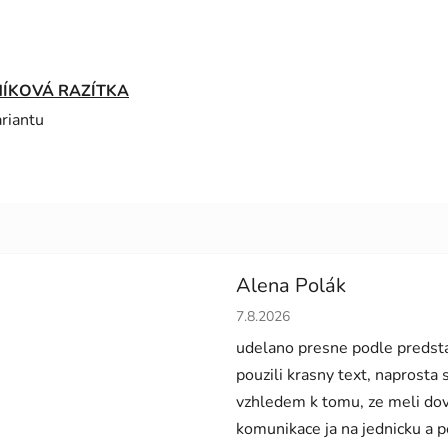
ÍKOVÁ RAZÍTKA
ariantu
Alena Polák
Hodnocení obchodu je 5 z 5 h
7.8.2026
udelano presne podle predsta
pouzili krasny text, naprosta
vzhledem k tomu, ze meli dov
komunikace ja na jednicku a 