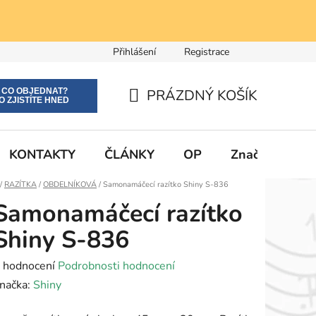
Přihlášení
Registrace
E CO OBJEDNAT?
PRÁZDNÝ KOŠÍK
O ZJISTÍTE HNED
NÁKUPNÍ
KOŠÍK
KONTAKTY
ČLÁNKY
OP
Značky
Domů
/
RAZÍTKA
/
OBDELNÍKOVÁ
/
Samonamáčecí razítko Shiny S-836
Samonamáčecí razítko
Shiny S-836
růměrné
 hodnocení
Podrobnosti hodnocení
odnocení
načka:
Shiny
roduktu