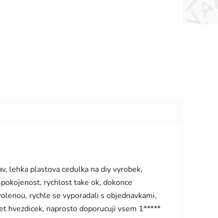
vězdiček.
v, lehka plastova cedulka na diy vyrobek,
 spokojenost, rychlost take ok, dokonce
olenou, rychle se vyporadali s objednavkami,
pet hvezdicek, naprosto doporucuji vsem 1*****