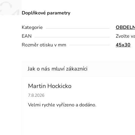
Doplňkové parametry
Kategorie
OBDELN
EAN
Zvolte v
Rozměr otisku v mm
45x30
Martin Hockicko
Hodnocení obchodu je 5 z 5 hvězdiček.
7.8.2026
Velmi rychle vyřízeno a dodáno.