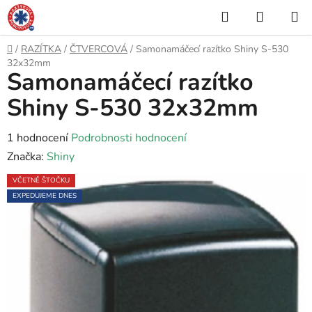
Přejít
Hledat
NÁKUP
na
KOŠÍK
obsah
Domů
/
RAZÍTKA
/
ČTVERCOVÁ
/
Samonamáčecí razítko Shiny S-530
32x32mm
Samonamáčecí razítko
Shiny S-530 32x32mm
Průměrné
1 hodnocení
Podrobnosti hodnocení
hodnocení
Značka:
Shiny
produktu
VČETNĚ ŠTOČKU
je
EXPEDUJEME DNES
5,0
z
5
hvězdiček.