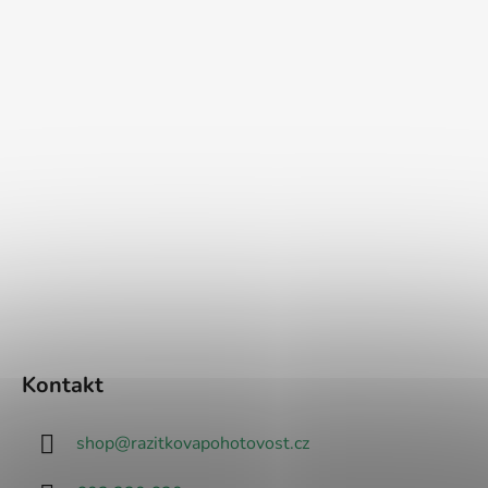
Kontakt
shop
@
razitkovapohotovost.cz