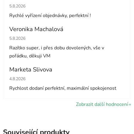
Hodnocení obchodu je 5 z 5 hvězdiček.
5.8.2026
Rychlé vyřízení objednávky, perfektní !
Veronika Machalová
Hodnocení obchodu je 5 z 5 hvězdiček.
5.8.2026
Razítko super, i přes dobu dovolených, vše v
pořádku, děkuji VM
Marketa Slivova
Hodnocení obchodu je 5 z 5 hvězdiček.
4.8.2026
Rychlost dodaní perfektní, maximální spokojenost
Zobrazit další hodnocení
Související produkty