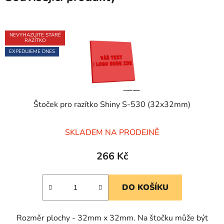
NEVYHAZUJTE STARÉ
RAZÍTKO
EXPEDUJEME DNES
Štoček pro razítko Shiny S-530 (32x32mm)
Průměrné
SKLADEM NA PRODEJNĚ
hodnocení
produktu
266 Kč
je
5,0
DO KOŠÍKU
z
5
Rozměr plochy - 32mm x 32mm. Na štočku může být
hvězdiček.