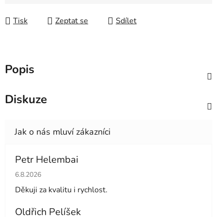
Měrná cena:
Tisk
Zeptat se
Sdílet
Popis
Diskuze
Petr Helembai
Hodnocení obchodu je 5 z 5 hvězdiček.
6.8.2026
Děkuji za kvalitu i rychlost.
Oldřich Pelíšek