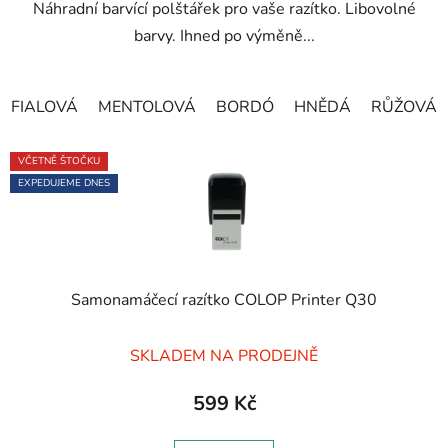
Náhradní barvící polštářek pro vaše razítko. Libovolné
barvy. Ihned po výměně...
FIALOVÁ
MENTOLOVÁ
BORDÓ
HNĚDÁ
RŮŽOVÁ
VČETNĚ ŠTOČKU
EXPEDUJEME DNES
Samonamáčecí razítko COLOP Printer Q30
Průměrné
SKLADEM NA PRODEJNĚ
hodnocení
produktu
599 Kč
je
5,0