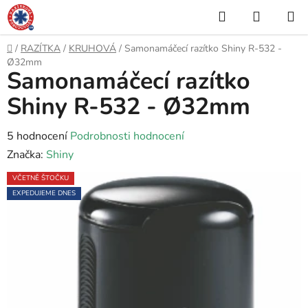
Přejít
Hledat
NÁKUP
na
KOŠÍK
obsah
Domů
/
RAZÍTKA
/
KRUHOVÁ
/
Samonamáčecí razítko Shiny R-532 -
Ø32mm
Samonamáčecí razítko
Shiny R-532 - Ø32mm
Průměrné
5 hodnocení
Podrobnosti hodnocení
hodnocení
Značka:
Shiny
produktu
VČETNĚ ŠTOČKU
je
EXPEDUJEME DNES
5,0
z
5
hvězdiček.