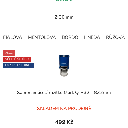
z
5
Ø 30 mm
hvězdiček.
FIALOVÁ
MENTOLOVÁ
BORDÓ
HNĚDÁ
RŮŽOVÁ
AKCE
VČETNĚ ŠTOČKU
EXPEDUJEME DNES
Samonamáčecí razítko Mark Q-R32 - Ø32mm
Průměrné
SKLADEM NA PRODEJNĚ
hodnocení
produktu
499 Kč
je