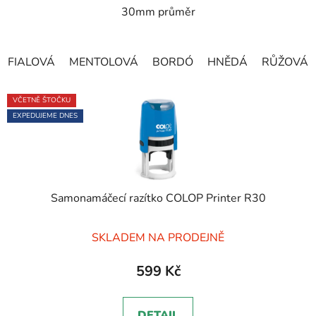
30mm průměr
hvězdiček.
FIALOVÁ
MENTOLOVÁ
BORDÓ
HNĚDÁ
RŮŽOVÁ
VČETNĚ ŠTOČKU
EXPEDUJEME DNES
Samonamáčecí razítko COLOP Printer R30
Průměrné
SKLADEM NA PRODEJNĚ
hodnocení
produktu
599 Kč
je
5,0
DETAIL