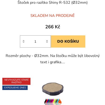
Štoček pro razítko Shiny R-532 (Ø32mm)
Průměrné
SKLADEM NA PRODEJNĚ
hodnocení
produktu
266 Kč
je
5,0
DO KOŠÍKU
z
5
Rozměr plochy - Ø32mm. Na štočku může být libovolný
hvězdiček.
text i grafika....
NEVYHAZUJTE STARÉ
RAZÍTKO
EXPEDUJEME DNES