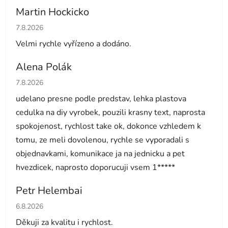
Martin Hockicko
Hodnocení obchodu je 5 z 5 hvězdiček.
7.8.2026
Velmi rychle vyřízeno a dodáno.
Alena Polák
Hodnocení obchodu je 5 z 5 hvězdiček.
7.8.2026
udelano presne podle predstav, lehka plastova
cedulka na diy vyrobek, pouzili krasny text, naprosta
spokojenost, rychlost take ok, dokonce vzhledem k
tomu, ze meli dovolenou, rychle se vyporadali s
objednavkami, komunikace ja na jednicku a pet
hvezdicek, naprosto doporucuji vsem 1*****
Petr Helembai
Hodnocení obchodu je 5 z 5 hvězdiček.
6.8.2026
Děkuji za kvalitu i rychlost.