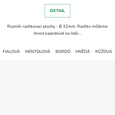
5,0
DETAIL
z
5
Rozměr razítkovací plochy - Ø 32mm. Razítko můžeme
hvězdiček.
ihned expedovat na Vaši...
FIALOVÁ
MENTOLOVÁ
BORDÓ
HNĚDÁ
RŮŽOVÁ
Z
á
p
a
t
í