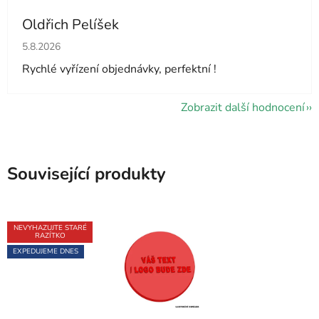
Oldřich Pelíšek
Hodnocení obchodu je 5 z 5 hvězdiček.
5.8.2026
Rychlé vyřízení objednávky, perfektní !
Zobrazit další hodnocení
Související produkty
NEVYHAZUJTE STARÉ
RAZÍTKO
EXPEDUJEME DNES