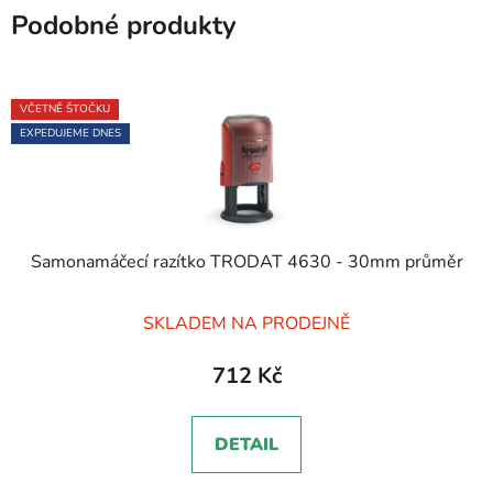
Podobné produkty
VČETNĚ ŠTOČKU
EXPEDUJEME DNES
Samonamáčecí razítko TRODAT 4630 - 30mm průměr
Průměrné
SKLADEM NA PRODEJNĚ
hodnocení
produktu
712 Kč
je
5,0
DETAIL
z
5