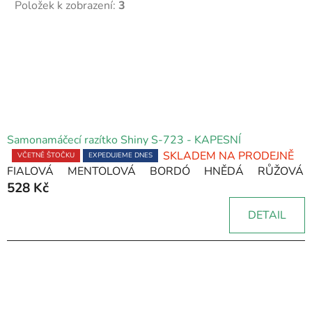
Položek k zobrazení:
3
V
ý
p
i
s
p
Samonamáčecí razítko Shiny S-723 - KAPESNÍ
r
SKLADEM NA PRODEJNĚ
Průměrné
VČETNĚ ŠTOČKU
EXPEDUJEME DNES
o
FIALOVÁ
MENTOLOVÁ
BORDÓ
HNĚDÁ
RŮŽOVÁ
hodnocení
528 Kč
produktu
d
je
u
DETAIL
5,0
k
z
t
5
ů
hvězdiček.