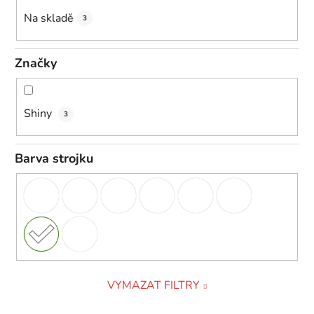
k
Na skladě
3
t
ů
Značky
Shiny
3
Barva strojku
VYMAZAT FILTRY