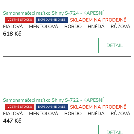
Samonamáčecí razítko Shiny S-724 - KAPESNÍ
SKLADEM NA PRODEJNĚ
Průměrné
VČETNĚ ŠTOČKU
EXPEDUJEME DNES
FIALOVÁ
MENTOLOVÁ
BORDÓ
HNĚDÁ
RŮŽOVÁ
hodnocení
618 Kč
produktu
je
DETAIL
5,0
z
5
hvězdiček.
Samonamáčecí razítko Shiny S-722 - KAPESNÍ
SKLADEM NA PRODEJNĚ
Průměrné
VČETNĚ ŠTOČKU
EXPEDUJEME DNES
FIALOVÁ
MENTOLOVÁ
BORDÓ
HNĚDÁ
RŮŽOVÁ
hodnocení
447 Kč
produktu
je
DETAIL
5,0