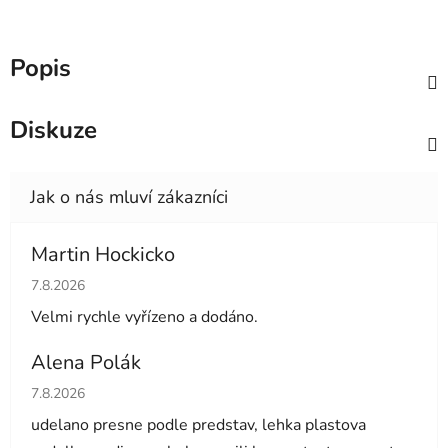
Popis
Diskuze
Martin Hockicko
Hodnocení obchodu je 5 z 5 hvězdiček.
7.8.2026
Velmi rychle vyřízeno a dodáno.
Alena Polák
Hodnocení obchodu je 5 z 5 hvězdiček.
7.8.2026
udelano presne podle predstav, lehka plastova