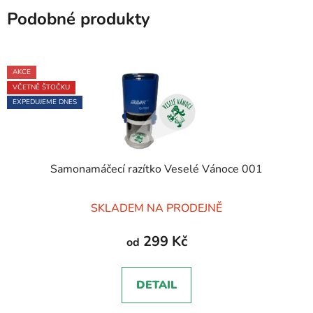
Podobné produkty
AKCE
VČETNĚ ŠTOČKU
EXPEDUJEME DNES
Samonamáčecí razítko Veselé Vánoce 001
Průměrné
SKLADEM NA PRODEJNĚ
hodnocení
produktu
299 Kč
od
je
5,0
DETAIL
z
5