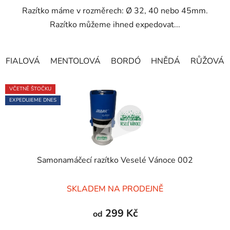
Razítko máme v rozměrech: Ø 32, 40 nebo 45mm.
hvězdiček.
Razítko můžeme ihned expedovat...
FIALOVÁ
MENTOLOVÁ
BORDÓ
HNĚDÁ
RŮŽOVÁ
VČETNĚ ŠTOČKU
EXPEDUJEME DNES
Samonamáčecí razítko Veselé Vánoce 002
Průměrné
SKLADEM NA PRODEJNĚ
hodnocení
produktu
299 Kč
od
je