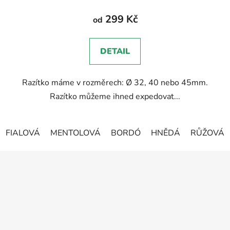
hodnocení
produktu
299 Kč
od
je
5,0
DETAIL
z
5
Razítko máme v rozměrech: Ø 32, 40 nebo 45mm.
hvězdiček.
Razítko můžeme ihned expedovat...
FIALOVÁ
MENTOLOVÁ
BORDÓ
HNĚDÁ
RŮŽOVÁ
Z
á
p
a
t
í