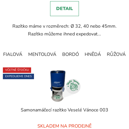
5,0
DETAIL
z
5
Razítko máme v rozměrech: Ø 32, 40 nebo 45mm.
hvězdiček.
Razítko můžeme ihned expedovat...
FIALOVÁ
MENTOLOVÁ
BORDÓ
HNĚDÁ
RŮŽOVÁ
VČETNĚ ŠTOČKU
EXPEDUJEME DNES
Samonamáčecí razítko Veselé Vánoce 003
Průměrné
SKLADEM NA PRODEJNĚ