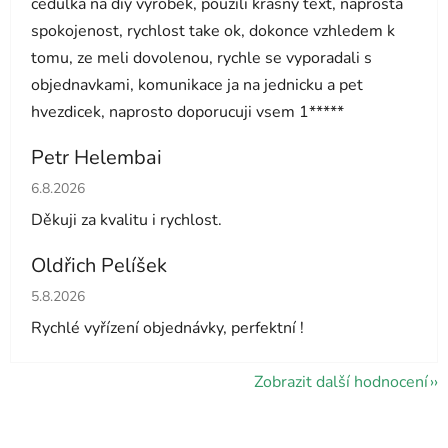
cedulka na diy vyrobek, pouzili krasny text, naprosta
spokojenost, rychlost take ok, dokonce vzhledem k
tomu, ze meli dovolenou, rychle se vyporadali s
objednavkami, komunikace ja na jednicku a pet
hvezdicek, naprosto doporucuji vsem 1*****
Petr Helembai
Hodnocení obchodu je 5 z 5 hvězdiček.
6.8.2026
Děkuji za kvalitu i rychlost.
Oldřich Pelíšek
Hodnocení obchodu je 5 z 5 hvězdiček.
5.8.2026
Rychlé vyřízení objednávky, perfektní !
Zobrazit další hodnocení