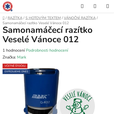
Přejít
Hledat
NÁKUP
na
KOŠÍK
obsah
Domů
/
RAZÍTKA
/
S HOTOVÝM TEXTEM
/
VÁNOČNÍ RAZÍTKA
/
Samonamáčecí razítko Veselé Vánoce 012
Samonamáčecí razítko
Veselé Vánoce 012
Průměrné
1 hodnocení
Podrobnosti hodnocení
hodnocení
Značka:
Mark
produktu
VČETNĚ ŠTOČKU
je
EXPEDUJEME DNES
5,0
z
5
hvězdiček.