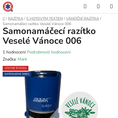
Přejít
Hledat
NÁKUP
na
KOŠÍK
obsah
Domů
/
RAZÍTKA
/
S HOTOVÝM TEXTEM
/
VÁNOČNÍ RAZÍTKA
/
Samonamáčecí razítko Veselé Vánoce 006
Samonamáčecí razítko
Veselé Vánoce 006
Průměrné
1 hodnocení
Podrobnosti hodnocení
hodnocení
Značka:
Mark
produktu
VČETNĚ ŠTOČKU
je
EXPEDUJEME DNES
5,0
z
5
hvězdiček.