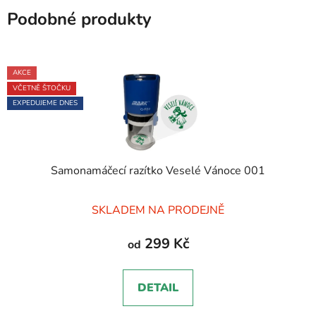
Podobné produkty
AKCE
VČETNĚ ŠTOČKU
EXPEDUJEME DNES
Samonamáčecí razítko Veselé Vánoce 001
Průměrné
SKLADEM NA PRODEJNĚ
hodnocení
produktu
299 Kč
od
je
5,0
DETAIL
z
5