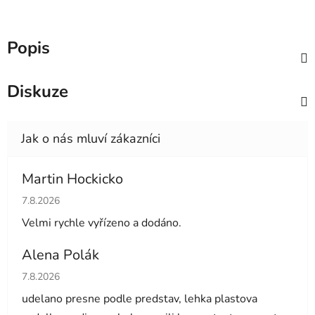
Popis
Diskuze
Martin Hockicko
Hodnocení obchodu je 5 z 5 hvězdiček.
7.8.2026
Velmi rychle vyřízeno a dodáno.
Alena Polák
Hodnocení obchodu je 5 z 5 hvězdiček.
7.8.2026
udelano presne podle predstav, lehka plastova