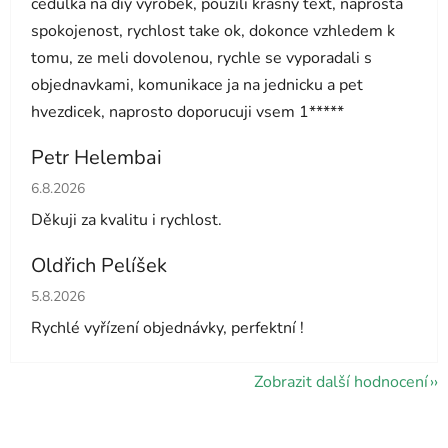
cedulka na diy vyrobek, pouzili krasny text, naprosta
spokojenost, rychlost take ok, dokonce vzhledem k
tomu, ze meli dovolenou, rychle se vyporadali s
objednavkami, komunikace ja na jednicku a pet
hvezdicek, naprosto doporucuji vsem 1*****
Petr Helembai
Hodnocení obchodu je 5 z 5 hvězdiček.
6.8.2026
Děkuji za kvalitu i rychlost.
Oldřich Pelíšek
Hodnocení obchodu je 5 z 5 hvězdiček.
5.8.2026
Rychlé vyřízení objednávky, perfektní !
Zobrazit další hodnocení