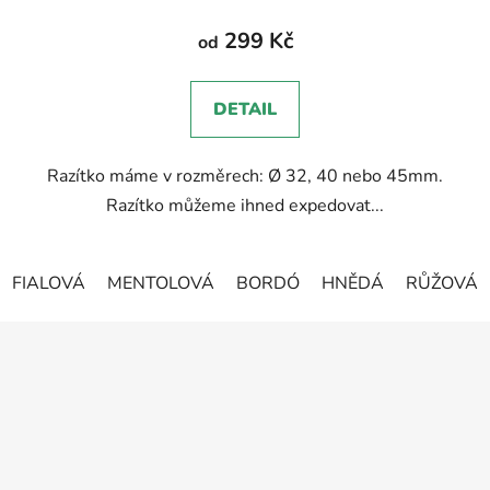
hodnocení
produktu
299 Kč
od
je
5,0
DETAIL
z
5
Razítko máme v rozměrech: Ø 32, 40 nebo 45mm.
hvězdiček.
Razítko můžeme ihned expedovat...
FIALOVÁ
MENTOLOVÁ
BORDÓ
HNĚDÁ
RŮŽOVÁ
Z
á
p
a
t
í