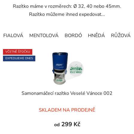
Razítko máme v rozměrech: Ø 32, 40 nebo 45mm.
hvězdiček.
Razítko můžeme ihned expedovat...
FIALOVÁ
MENTOLOVÁ
BORDÓ
HNĚDÁ
RŮŽOVÁ
VČETNĚ ŠTOČKU
EXPEDUJEME DNES
Samonamáčecí razítko Veselé Vánoce 002
Průměrné
SKLADEM NA PRODEJNĚ
hodnocení
produktu
299 Kč
od
je