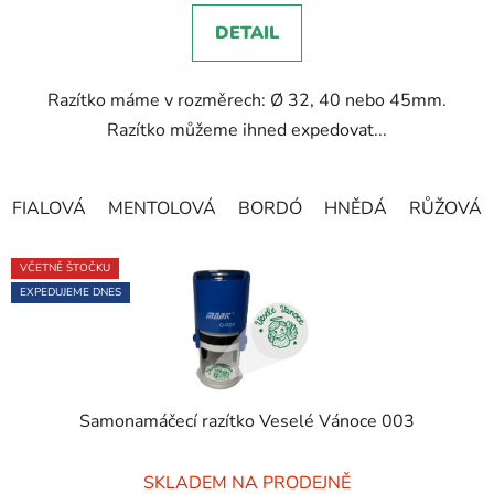
5,0
DETAIL
z
5
Razítko máme v rozměrech: Ø 32, 40 nebo 45mm.
hvězdiček.
Razítko můžeme ihned expedovat...
FIALOVÁ
MENTOLOVÁ
BORDÓ
HNĚDÁ
RŮŽOVÁ
VČETNĚ ŠTOČKU
EXPEDUJEME DNES
Samonamáčecí razítko Veselé Vánoce 003
Průměrné
SKLADEM NA PRODEJNĚ