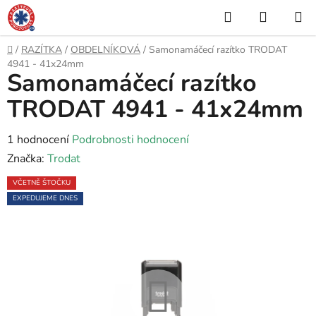
Přejít
Hledat
NÁKUP
na
KOŠÍK
obsah
Domů
/
RAZÍTKA
/
OBDELNÍKOVÁ
/
Samonamáčecí razítko TRODAT
4941 - 41x24mm
Samonamáčecí razítko
TRODAT 4941 - 41x24mm
Průměrné
1 hodnocení
Podrobnosti hodnocení
hodnocení
Značka:
Trodat
produktu
VČETNĚ ŠTOČKU
je
EXPEDUJEME DNES
5,0
z
5
hvězdiček.