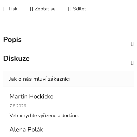
Tisk
Zeptat se
Sdílet
Popis
Diskuze
Martin Hockicko
Hodnocení obchodu je 5 z 5 hvězdiček.
7.8.2026
Velmi rychle vyřízeno a dodáno.
Alena Polák