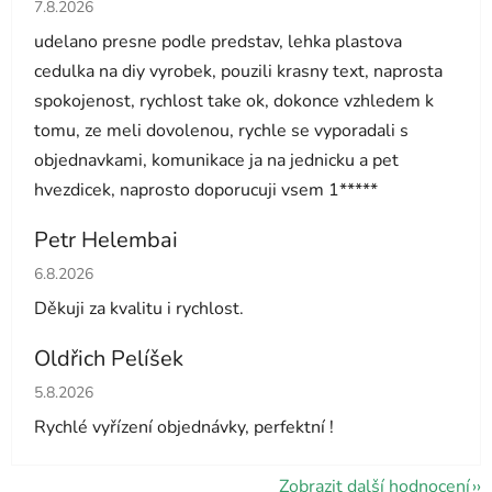
Hodnocení obchodu je 5 z 5 hvězdiček.
7.8.2026
udelano presne podle predstav, lehka plastova
cedulka na diy vyrobek, pouzili krasny text, naprosta
spokojenost, rychlost take ok, dokonce vzhledem k
tomu, ze meli dovolenou, rychle se vyporadali s
objednavkami, komunikace ja na jednicku a pet
hvezdicek, naprosto doporucuji vsem 1*****
Petr Helembai
Hodnocení obchodu je 5 z 5 hvězdiček.
6.8.2026
Děkuji za kvalitu i rychlost.
Oldřich Pelíšek
Hodnocení obchodu je 5 z 5 hvězdiček.
5.8.2026
Rychlé vyřízení objednávky, perfektní !
Zobrazit další hodnocení