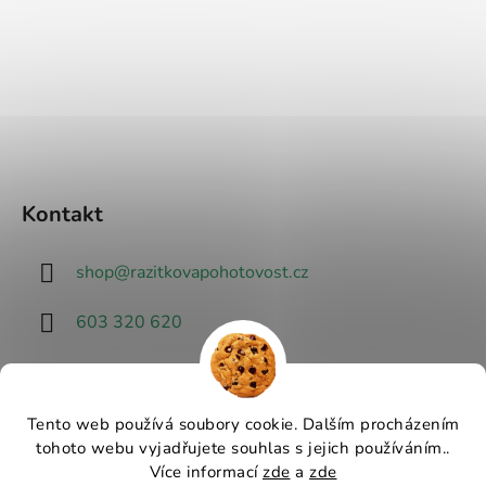
Kontakt
shop
@
razitkovapohotovost.cz
603 320 620
Tento web používá soubory cookie. Dalším procházením
tohoto webu vyjadřujete souhlas s jejich používáním..
Návrhář designu
Více informací
zde
a
zde