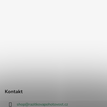
Kontakt
shop
@
razitkovapohotovost.cz