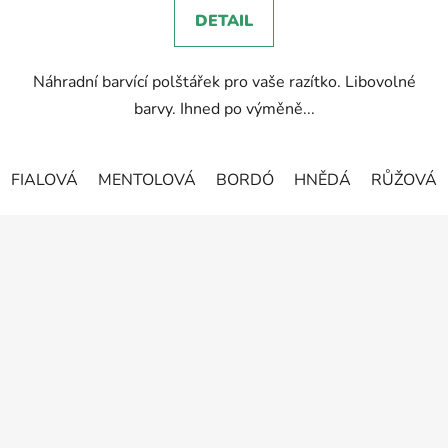
5,0
DETAIL
z
5
Náhradní barvící polštářek pro vaše razítko. Libovolné
hvězdiček.
barvy. Ihned po výměně...
FIALOVÁ
MENTOLOVÁ
BORDÓ
HNĚDÁ
RŮŽOVÁ
Z
á
p
a
t
í