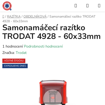
Přejít
Hledat
NÁKUP
na
KOŠÍK
obsah
Domů
/
RAZÍTKA
/
OBDELNÍKOVÁ
/
Samonamáčecí razítko TRODAT
4928 - 60x33mm
Samonamáčecí razítko
TRODAT 4928 - 60x33mm
Průměrné
1 hodnocení
Podrobnosti hodnocení
hodnocení
Značka:
Trodat
produktu
VČETNĚ ŠTOČKU
je
EXPEDUJEME DNES
5,0
z
5
hvězdiček.