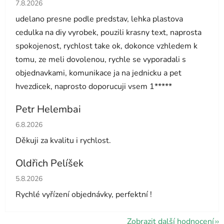
Hodnocení obchodu je 5 z 5 hvězdiček.
7.8.2026
udelano presne podle predstav, lehka plastova
cedulka na diy vyrobek, pouzili krasny text, naprosta
spokojenost, rychlost take ok, dokonce vzhledem k
tomu, ze meli dovolenou, rychle se vyporadali s
objednavkami, komunikace ja na jednicku a pet
hvezdicek, naprosto doporucuji vsem 1*****
Petr Helembai
Hodnocení obchodu je 5 z 5 hvězdiček.
6.8.2026
Děkuji za kvalitu i rychlost.
Oldřich Pelíšek
Hodnocení obchodu je 5 z 5 hvězdiček.
5.8.2026
Rychlé vyřízení objednávky, perfektní !
Zobrazit další hodnocení