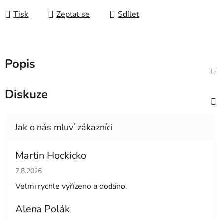
Tisk
Zeptat se
Sdílet
Popis
Diskuze
Martin Hockicko
Hodnocení obchodu je 5 z 5 hvězdiček.
7.8.2026
Velmi rychle vyřízeno a dodáno.
Alena Polák