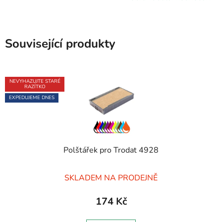
Související produkty
NEVYHAZUJTE STARÉ
RAZÍTKO
EXPEDUJEME DNES
Polštářek pro Trodat 4928
Průměrné
SKLADEM NA PRODEJNĚ
hodnocení
produktu
174 Kč
je