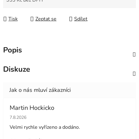
553 Kč bez DPH
Měrná cena:
Tisk
Zeptat se
Sdílet
Popis
Diskuze
Martin Hockicko
Hodnocení obchodu je 5 z 5 hvězdiček.
7.8.2026
Velmi rychle vyřízeno a dodáno.