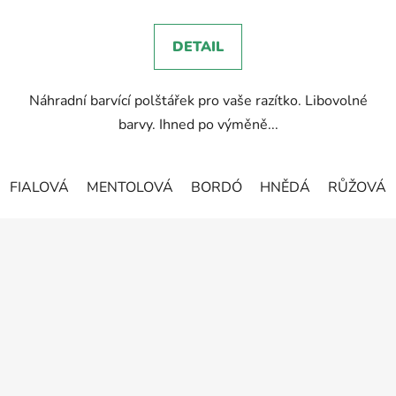
je
5,0
DETAIL
z
5
Náhradní barvící polštářek pro vaše razítko. Libovolné
hvězdiček.
barvy. Ihned po výměně...
FIALOVÁ
MENTOLOVÁ
BORDÓ
HNĚDÁ
RŮŽOVÁ
Z
á
p
a
t
í