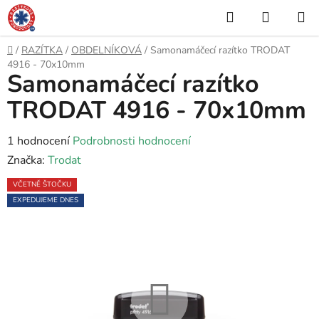
Přejít
Hledat
NÁKUP
na
KOŠÍK
obsah
Domů
/
RAZÍTKA
/
OBDELNÍKOVÁ
/
Samonamáčecí razítko TRODAT
4916 - 70x10mm
Samonamáčecí razítko
TRODAT 4916 - 70x10mm
Průměrné
1 hodnocení
Podrobnosti hodnocení
hodnocení
Značka:
Trodat
produktu
VČETNĚ ŠTOČKU
je
EXPEDUJEME DNES
5,0
z
5
hvězdiček.