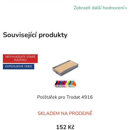
Zobrazit další hodnocení
Související produkty
NEVYHAZUJTE STARÉ
RAZÍTKO
EXPEDUJEME DNES
Polštářek pro Trodat 4916
Průměrné
SKLADEM NA PRODEJNĚ
hodnocení
produktu
152 Kč