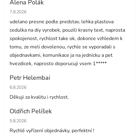
Alena Polák
Hodnocení obchodu je 5 z 5 hvězdiček.
7.8.2026
udelano presne podle predstav, lehka plastova
cedulka na diy vyrobek, pouzili krasny text, naprosta
spokojenost, rychlost take ok, dokonce vzhledem k
tomu, ze meli dovolenou, rychle se vyporadali s
objednavkami, komunikace ja na jednicku a pet
hvezdicek, naprosto doporucuji vsem 1*****
Petr Helembai
Hodnocení obchodu je 5 z 5 hvězdiček.
6.8.2026
Děkuji za kvalitu i rychlost.
Oldřich Pelíšek
Hodnocení obchodu je 5 z 5 hvězdiček.
5.8.2026
Rychlé vyřízení objednávky, perfektní !