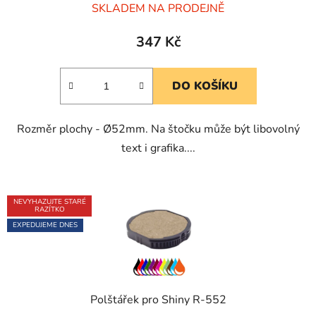
SKLADEM NA PRODEJNĚ
hodnocení
produktu
347 Kč
je
5,0
DO KOŠÍKU
z
5
Rozměr plochy - Ø52mm. Na štočku může být libovolný
hvězdiček.
text i grafika....
NEVYHAZUJTE STARÉ
RAZÍTKO
EXPEDUJEME DNES
Polštářek pro Shiny R-552