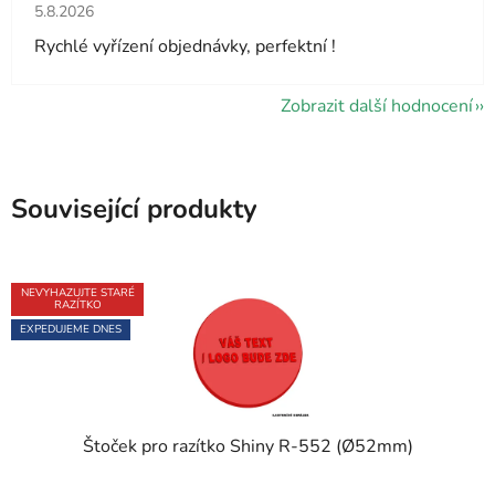
Hodnocení obchodu je 5 z 5 hvězdiček.
5.8.2026
Rychlé vyřízení objednávky, perfektní !
Zobrazit další hodnocení
Související produkty
NEVYHAZUJTE STARÉ
RAZÍTKO
EXPEDUJEME DNES
Štoček pro razítko Shiny R-552 (Ø52mm)
Průměrné