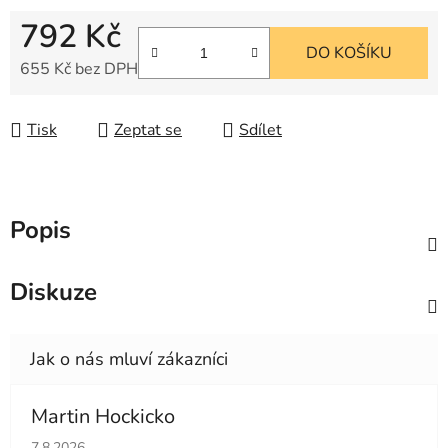
792 Kč
DO KOŠÍKU
655 Kč bez DPH
Měrná cena:
Tisk
Zeptat se
Sdílet
Popis
Diskuze
Martin Hockicko
Hodnocení obchodu je 5 z 5 hvězdiček.
7.8.2026