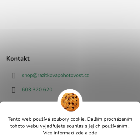
Kontakt
shop
@
razitkovapohotovost.cz
603 320 620
Tento web používá soubory cookie. Dalším procházením
tohoto webu vyjadřujete souhlas s jejich používáním..
Návrhář designu
Více informací
zde
a
zde