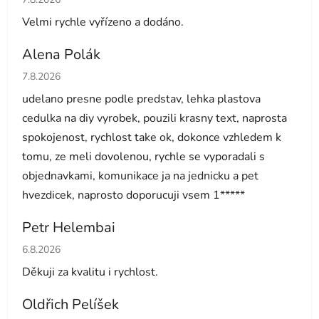
Velmi rychle vyřízeno a dodáno.
Alena Polák
Hodnocení obchodu je 5 z 5 hvězdiček.
7.8.2026
udelano presne podle predstav, lehka plastova
cedulka na diy vyrobek, pouzili krasny text, naprosta
spokojenost, rychlost take ok, dokonce vzhledem k
tomu, ze meli dovolenou, rychle se vyporadali s
objednavkami, komunikace ja na jednicku a pet
hvezdicek, naprosto doporucuji vsem 1*****
Petr Helembai
Hodnocení obchodu je 5 z 5 hvězdiček.
6.8.2026
Děkuji za kvalitu i rychlost.
Oldřich Pelíšek