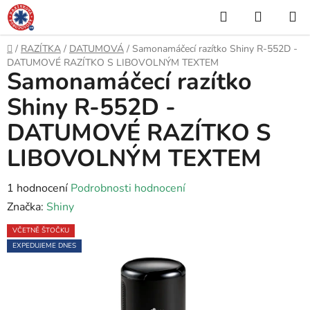
Přejít
Hledat
NÁKUP
na
KOŠÍK
obsah
Domů
/
RAZÍTKA
/
DATUMOVÁ
/
Samonamáčecí razítko Shiny R-552D -
DATUMOVÉ RAZÍTKO S LIBOVOLNÝM TEXTEM
Samonamáčecí razítko
Shiny R-552D -
DATUMOVÉ RAZÍTKO S
LIBOVOLNÝM TEXTEM
Průměrné
1 hodnocení
Podrobnosti hodnocení
hodnocení
Značka:
Shiny
produktu
VČETNĚ ŠTOČKU
je
EXPEDUJEME DNES
5,0
z
5