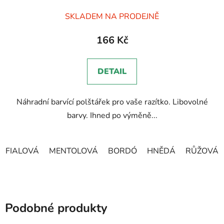
Průměrné
SKLADEM NA PRODEJNĚ
hodnocení
produktu
166 Kč
je
5,0
DETAIL
z
5
Náhradní barvící polštářek pro vaše razítko. Libovolné
hvězdiček.
barvy. Ihned po výměně...
FIALOVÁ
MENTOLOVÁ
BORDÓ
HNĚDÁ
RŮŽOVÁ
Podobné produkty