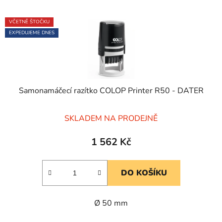
VČETNĚ ŠTOČKU
EXPEDUJEME DNES
Samonamáčecí razítko COLOP Printer R50 - DATER
Průměrné
SKLADEM NA PRODEJNĚ
hodnocení
produktu
1 562 Kč
je
5,0
DO KOŠÍKU
z
5
Ø 50 mm
hvězdiček.