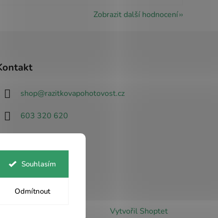
Zobrazit další hodnocení
Kontakt
shop
@
razitkovapohotovost.cz
603 320 620
Souhlasím
Odmítnout
cookies
Vytvořil Shoptet