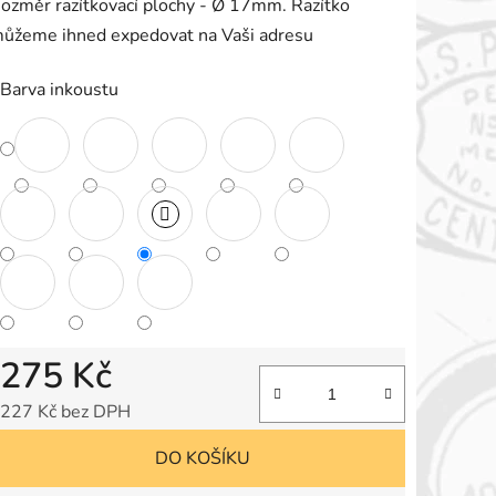
ozměr razítkovací plochy - Ø 17mm. Razítko
e
ůžeme ihned expedovat na Vaši adresu
,0
Barva inkoustu
vězdiček.
275 Kč
227 Kč bez DPH
Měrná cena:
DO KOŠÍKU