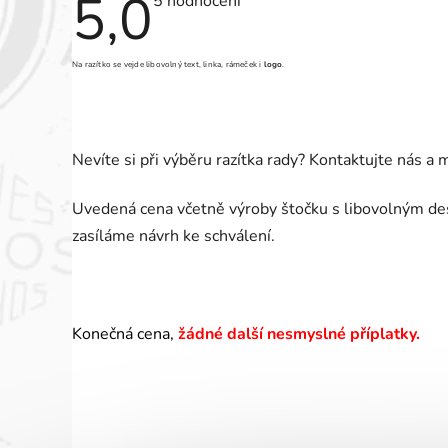
5,0
Průměrné
5 hodnocení
hodnocení
produktu
je
5,0
Na razítko se vejde libovolný text, linka, rámeček i
logo
.
z
5
hvězdiček.
Nevíte si při výběru razítka rady? Kontaktujte nás a
Uvedená cena včetně výroby štočku s libovolným des
zasíláme návrh ke schválení.
Konečná cena,
žádné další nesmyslné příplatky.