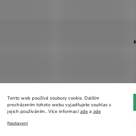
Tento web používá soubory cookie. Dalším
procházením tohoto webu vyjadřujete souhlas s
Návrhář designu
jejich používáním.. Více informací
zde
a
zde
Nastavení
ější razítka v ČR
. Všechna práva vyhrazena.
Upravit nastavení 