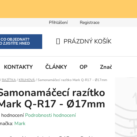
Přihlášení
Registrace
E CO OBJEDNAT?
PRÁZDNÝ KOŠÍK
O ZJISTÍTE HNED
NÁKUPNÍ
KOŠÍK
KONTAKTY
ČLÁNKY
OP
Značky
Domů
/
RAZÍTKA
/
KRUHOVÁ
/
Samonamáčecí razítko Mark Q-R17 - Ø17mm
Samonamáčecí razítko
Mark Q-R17 - Ø17mm
růměrné
 hodnocení
Podrobnosti hodnocení
odnocení
načka:
Mark
roduktu