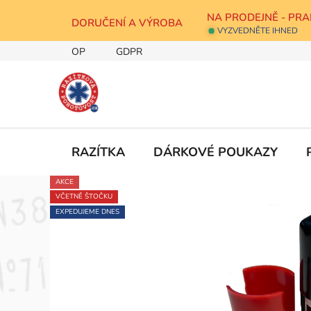
Přejít
NA PRODEJNĚ - PRA
na
DORUČENÍ A VÝROBA
VYZVEDNĚTE IHNED
obsah
OP
GDPR
RAZÍTKA
DÁRKOVÉ POUKAZY
AKCE
VČETNĚ ŠTOČKU
EXPEDUJEME DNES