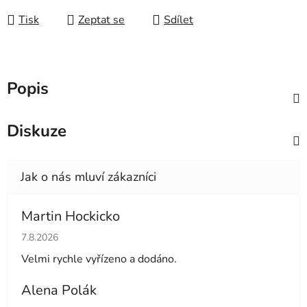
Tisk
Zeptat se
Sdílet
Popis
Diskuze
Martin Hockicko
Hodnocení obchodu je 5 z 5 hvězdiček.
7.8.2026
Velmi rychle vyřízeno a dodáno.
Alena Polák