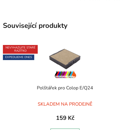
Související produkty
NEVYHAZUJTE STARÉ
RAZÍTKO
EXPEDUJEME DNES
Polštářek pro Colop E/Q24
Průměrné
SKLADEM NA PRODEJNĚ
hodnocení
produktu
159 Kč
je