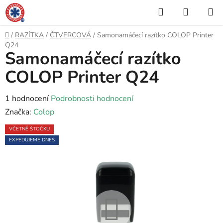
Přejít
Hledat
NÁKUP
na
KOŠÍK
obsah
Domů
/
RAZÍTKA
/
ČTVERCOVÁ
/
Samonamáčecí razítko COLOP Printer
Q24
Samonamáčecí razítko
COLOP Printer Q24
Průměrné
1 hodnocení
Podrobnosti hodnocení
hodnocení
Značka:
Colop
produktu
VČETNĚ ŠTOČKU
je
EXPEDUJEME DNES
5,0
z
5
hvězdiček.