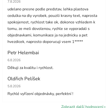
Hodnocení obchodu je 5 z 5 hvězdiček.
7.8.2026
udelano presne podle predstav, lehka plastova
cedulka na diy vyrobek, pouzili krasny text, naprosta
spokojenost, rychlost take ok, dokonce vzhledem k
tomu, ze meli dovolenou, rychle se vyporadali s
objednavkami, komunikace ja na jednicku a pet
hvezdicek, naprosto doporucuji vsem 1*****
Petr Helembai
Hodnocení obchodu je 5 z 5 hvězdiček.
6.8.2026
Děkuji za kvalitu i rychlost.
Oldřich Pelíšek
Hodnocení obchodu je 5 z 5 hvězdiček.
5.8.2026
Rychlé vyřízení objednávky, perfektní !
Zobrazit další hodnocení