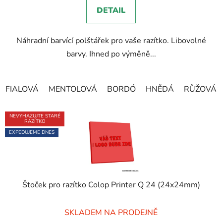
5,0
DETAIL
z
5
Náhradní barvící polštářek pro vaše razítko. Libovolné
hvězdiček.
barvy. Ihned po výměně...
FIALOVÁ
MENTOLOVÁ
BORDÓ
HNĚDÁ
RŮŽOVÁ
NEVYHAZUJTE STARÉ
RAZÍTKO
EXPEDUJEME DNES
Štoček pro razítko Colop Printer Q 24 (24x24mm)
Průměrné
SKLADEM NA PRODEJNĚ
hodnocení