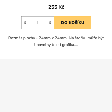
produktu
255 Kč
je
5,0
DO KOŠÍKU
z
5
Rozměr plochy - 24mm x 24mm. Na štočku může být
hvězdiček.
libovolný text i grafika....
Z
á
p
a
t
í