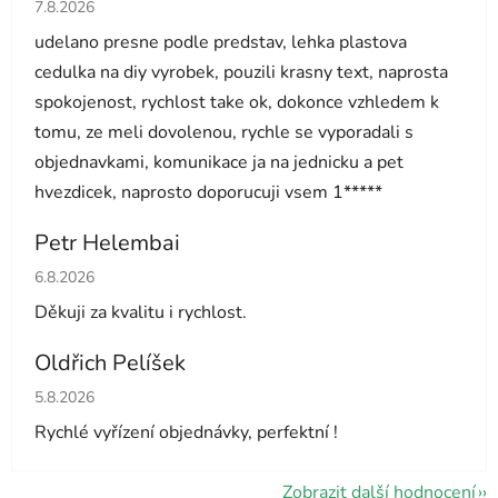
Hodnocení obchodu je 5 z 5 hvězdiček.
7.8.2026
udelano presne podle predstav, lehka plastova
cedulka na diy vyrobek, pouzili krasny text, naprosta
spokojenost, rychlost take ok, dokonce vzhledem k
tomu, ze meli dovolenou, rychle se vyporadali s
objednavkami, komunikace ja na jednicku a pet
hvezdicek, naprosto doporucuji vsem 1*****
Petr Helembai
Hodnocení obchodu je 5 z 5 hvězdiček.
6.8.2026
Děkuji za kvalitu i rychlost.
Oldřich Pelíšek
Hodnocení obchodu je 5 z 5 hvězdiček.
5.8.2026
Rychlé vyřízení objednávky, perfektní !
Zobrazit další hodnocení