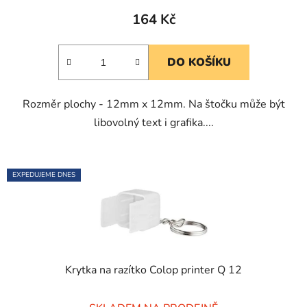
produktu
164 Kč
je
5,0
DO KOŠÍKU
z
5
Rozměr plochy - 12mm x 12mm. Na štočku může být
hvězdiček.
libovolný text i grafika....
EXPEDUJEME DNES
Krytka na razítko Colop printer Q 12
Průměrné