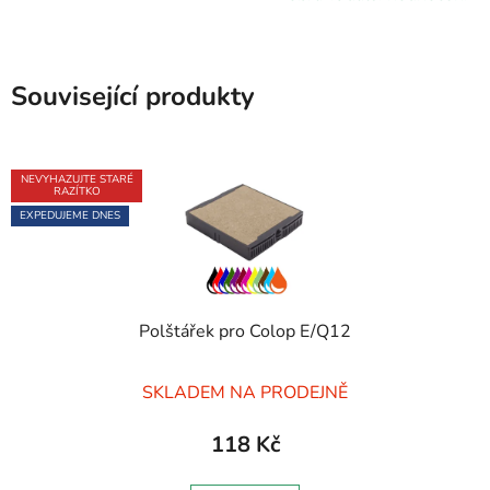
Související produkty
NEVYHAZUJTE STARÉ
RAZÍTKO
EXPEDUJEME DNES
Polštářek pro Colop E/Q12
Průměrné
SKLADEM NA PRODEJNĚ
hodnocení
produktu
118 Kč
je