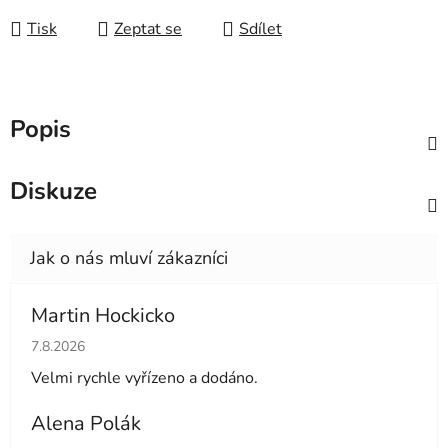
Tisk
Zeptat se
Sdílet
Popis
Diskuze
Martin Hockicko
Hodnocení obchodu je 5 z 5 hvězdiček.
7.8.2026
Velmi rychle vyřízeno a dodáno.
Alena Polák