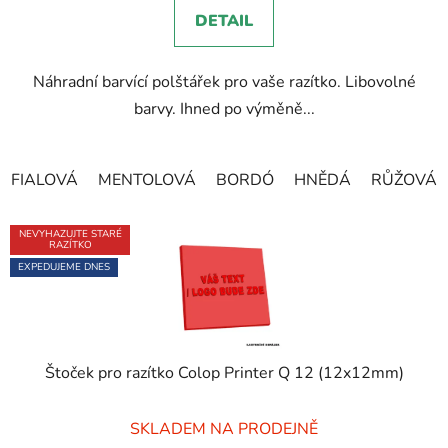
5,0
DETAIL
z
5
Náhradní barvící polštářek pro vaše razítko. Libovolné
hvězdiček.
barvy. Ihned po výměně...
FIALOVÁ
MENTOLOVÁ
BORDÓ
HNĚDÁ
RŮŽOVÁ
NEVYHAZUJTE STARÉ
RAZÍTKO
EXPEDUJEME DNES
Štoček pro razítko Colop Printer Q 12 (12x12mm)
Průměrné
SKLADEM NA PRODEJNĚ
hodnocení