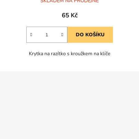
SKLADEM NA PRODEJNĚ
hodnocení
produktu
65 Kč
je
5,0
DO KOŠÍKU
z
5
Krytka na razítko s kroužkem na klíče
hvězdiček.
Z
á
p
a
t
í