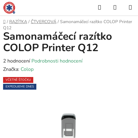
Přejít
Hledat
NÁKUP
na
KOŠÍK
obsah
Domů
/
RAZÍTKA
/
ČTVERCOVÁ
/
Samonamáčecí razítko COLOP Printer
Q12
Samonamáčecí razítko
COLOP Printer Q12
Průměrné
2 hodnocení
Podrobnosti hodnocení
hodnocení
Značka:
Colop
produktu
VČETNĚ ŠTOČKU
je
EXPEDUJEME DNES
5,0
z
5
hvězdiček.