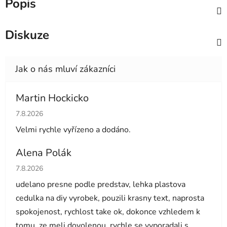
Popis
Diskuze
Martin Hockicko
Hodnocení obchodu je 5 z 5 hvězdiček.
7.8.2026
Velmi rychle vyřízeno a dodáno.
Alena Polák
Hodnocení obchodu je 5 z 5 hvězdiček.
7.8.2026
udelano presne podle predstav, lehka plastova
cedulka na diy vyrobek, pouzili krasny text, naprosta
spokojenost, rychlost take ok, dokonce vzhledem k
tomu, ze meli dovolenou, rychle se vyporadali s