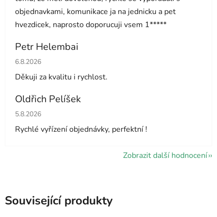
objednavkami, komunikace ja na jednicku a pet
hvezdicek, naprosto doporucuji vsem 1*****
Petr Helembai
Hodnocení obchodu je 5 z 5 hvězdiček.
6.8.2026
Děkuji za kvalitu i rychlost.
Oldřich Pelíšek
Hodnocení obchodu je 5 z 5 hvězdiček.
5.8.2026
Rychlé vyřízení objednávky, perfektní !
Zobrazit další hodnocení
Související produkty