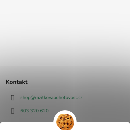
Kontakt
shop
@
razitkovapohotovost.cz
603 320 620