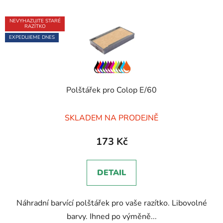
NEVYHAZUJTE STARÉ
RAZÍTKO
EXPEDUJEME DNES
Polštářek pro Colop E/60
Průměrné
SKLADEM NA PRODEJNĚ
hodnocení
produktu
173 Kč
je
5,0
DETAIL
z
5
Náhradní barvící polštářek pro vaše razítko. Libovolné
hvězdiček.
barvy. Ihned po výměně...