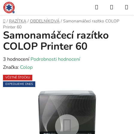
Přejít
Hledat
NÁKUP
na
KOŠÍK
obsah
Domů
/
RAZÍTKA
/
OBDELNÍKOVÁ
/
Samonamáčecí razítko COLOP
Printer 60
Samonamáčecí razítko
COLOP Printer 60
Průměrné
3 hodnocení
Podrobnosti hodnocení
hodnocení
Značka:
Colop
produktu
VČETNĚ ŠTOČKU
je
EXPEDUJEME DNES
5,0
z
5
hvězdiček.