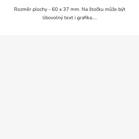
5
Rozměr plochy - 60 x 37 mm. Na štočku může být
hvězdiček.
libovolný text i grafika....
Z
á
p
a
t
í