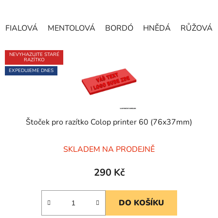
FIALOVÁ
MENTOLOVÁ
BORDÓ
HNĚDÁ
RŮŽOVÁ
NEVYHAZUJTE STARÉ
RAZÍTKO
EXPEDUJEME DNES
Štoček pro razítko Colop printer 60 (76x37mm)
Průměrné
SKLADEM NA PRODEJNĚ
hodnocení
produktu
290 Kč
je
5,0
DO KOŠÍKU
z