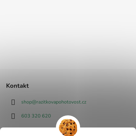
Kontakt
shop
@
razitkovapohotovost.cz
603 320 620