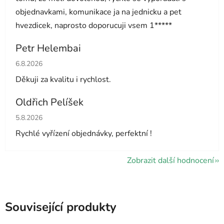
objednavkami, komunikace ja na jednicku a pet
hvezdicek, naprosto doporucuji vsem 1*****
Petr Helembai
Hodnocení obchodu je 5 z 5 hvězdiček.
6.8.2026
Děkuji za kvalitu i rychlost.
Oldřich Pelíšek
Hodnocení obchodu je 5 z 5 hvězdiček.
5.8.2026
Rychlé vyřízení objednávky, perfektní !
Zobrazit další hodnocení
Související produkty