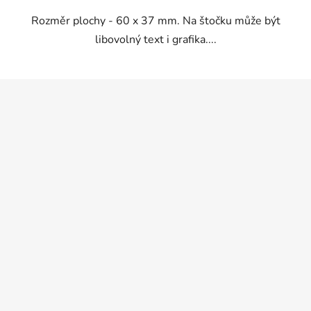
5
Rozměr plochy - 60 x 37 mm. Na štočku může být
hvězdiček.
libovolný text i grafika....
Z
á
p
a
t
í