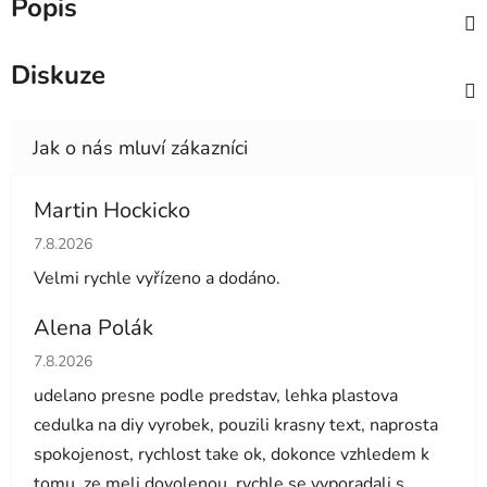
Popis
Diskuze
Martin Hockicko
Hodnocení obchodu je 5 z 5 hvězdiček.
7.8.2026
Velmi rychle vyřízeno a dodáno.
Alena Polák
Hodnocení obchodu je 5 z 5 hvězdiček.
7.8.2026
udelano presne podle predstav, lehka plastova
cedulka na diy vyrobek, pouzili krasny text, naprosta
spokojenost, rychlost take ok, dokonce vzhledem k
tomu, ze meli dovolenou, rychle se vyporadali s