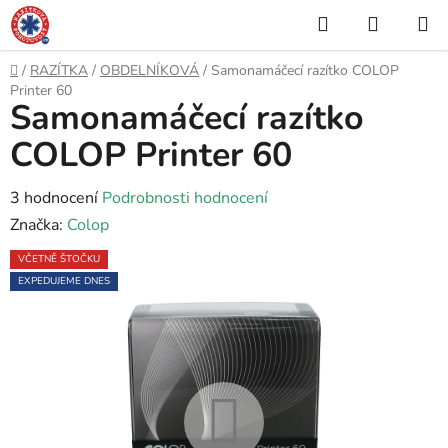
Přejít
Hledat
NÁKUP
na
KOŠÍK
obsah
Domů
/
RAZÍTKA
/
OBDELNÍKOVÁ
/
Samonamáčecí razítko COLOP
Printer 60
Samonamáčecí razítko
COLOP Printer 60
Průměrné
3 hodnocení
Podrobnosti hodnocení
hodnocení
Značka:
Colop
produktu
VČETNĚ ŠTOČKU
je
EXPEDUJEME DNES
5,0
z
5
hvězdiček.