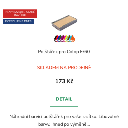
NEVYHAZUJTE STARÉ
RAZÍTKO
EXPEDUJEME DNES
Polštářek pro Colop E/60
Průměrné
SKLADEM NA PRODEJNĚ
hodnocení
produktu
173 Kč
je
5,0
DETAIL
z
5
Náhradní barvící polštářek pro vaše razítko. Libovolné
hvězdiček.
barvy. Ihned po výměně...