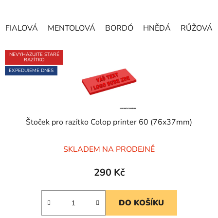
FIALOVÁ
MENTOLOVÁ
BORDÓ
HNĚDÁ
RŮŽOVÁ
NEVYHAZUJTE STARÉ
RAZÍTKO
EXPEDUJEME DNES
Štoček pro razítko Colop printer 60 (76x37mm)
Průměrné
SKLADEM NA PRODEJNĚ
hodnocení
produktu
290 Kč
je
5,0
DO KOŠÍKU
z