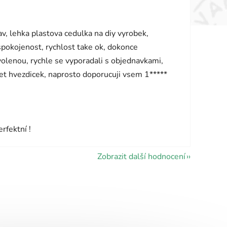
vězdiček.
v, lehka plastova cedulka na diy vyrobek,
 spokojenost, rychlost take ok, dokonce
olenou, rychle se vyporadali s objednavkami,
pet hvezdicek, naprosto doporucuji vsem 1*****
vězdiček.
rfektní !
Zobrazit další hodnocení