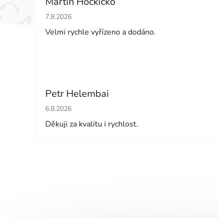
Martin Hockicko
Hodnocení obchodu je 5 z 5 hvězdiček.
7.8.2026
Velmi rychle vyřízeno a dodáno.
Petr Helembai
Hodnocení obchodu je 5 z 5 hvězdiček.
6.8.2026
Děkuji za kvalitu i rychlost.