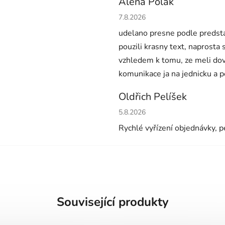
Alena Polák
Hodnocení obchodu je 5 z 5 h
7.8.2026
udelano presne podle predsta
pouzili krasny text, naprosta
vzhledem k tomu, ze meli dov
komunikace ja na jednicku a 
Oldřich Pelíšek
Hodnocení obchodu je 5 z 5 h
5.8.2026
Rychlé vyřízení objednávky, pe
Související produkty