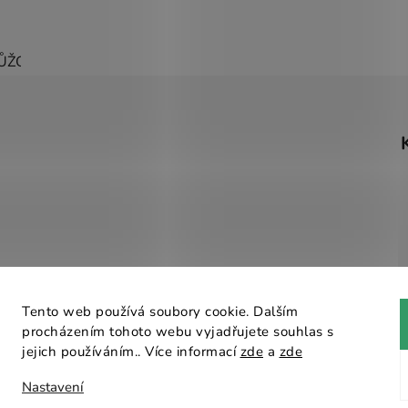
ŮŽOVÁ
ŽLUTÁ
ZELENÁ
ČERNÁ
ČERVENÁ
MODR
Tento web používá soubory cookie. Dalším
procházením tohoto webu vyjadřujete souhlas s
Návrhář designu
jejich používáním.. Více informací
zde
a
zde
Nastavení