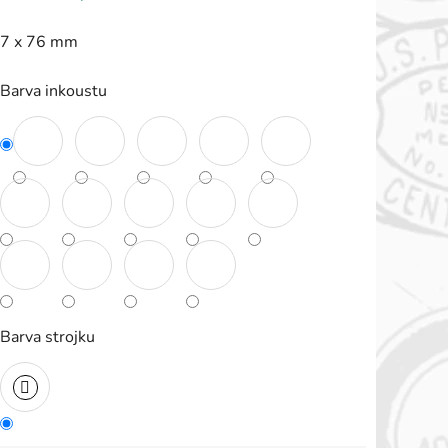
roduktu
7 x 76 mm
e
,0
Barva inkoustu
vězdiček.
Barva strojku