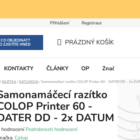
Přihlášení
Registrace
E CO OBJEDNAT?
PRÁZDNÝ KOŠÍK
O ZJISTÍTE HNED
NÁKUPNÍ
KOŠÍK
KONTAKTY
ČLÁNKY
OP
Značky
Domů
/
RAZÍTKA
/
DATUMOVÁ
/
Samonamáčecí razítko COLOP Printer 60 - DATER DD - 2x D
Samonamáčecí razítko
COLOP Printer 60 -
DATER DD - 2x DATUM
růměrné
 hodnocení
Podrobnosti hodnocení
odnocení
načka:
Colop