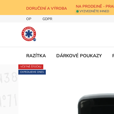
Přejít
NA PRODEJNĚ - PRA
na
DORUČENÍ A VÝROBA
VYZVEDNĚTE IHNED
obsah
OP
GDPR
RAZÍTKA
DÁRKOVÉ POUKAZY
VČETNĚ ŠTOČKU
EXPEDUJEME DNES