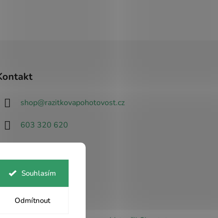
Á
SVĚTLE MODRÁ
ORANŽOVÁ
BEZ BARVY
Kontakt
shop
@
razitkovapohotovost.cz
603 320 620
Souhlasím
Odmítnout