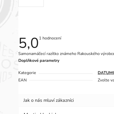
5,0
Průměrné
1 hodnocení
hodnocení
produktu
je
Samonamáčecí razítko známeho Rakouského výrobc
5,0
z
Doplňkové parametry
5
hvězdiček.
Kategorie
DATUMO
EAN
Zvolte v