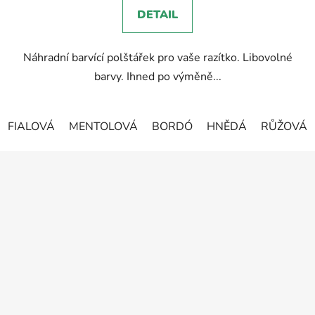
5,0
DETAIL
z
5
Náhradní barvící polštářek pro vaše razítko. Libovolné
hvězdiček.
barvy. Ihned po výměně...
FIALOVÁ
MENTOLOVÁ
BORDÓ
HNĚDÁ
RŮŽOVÁ
Z
á
p
a
t
í