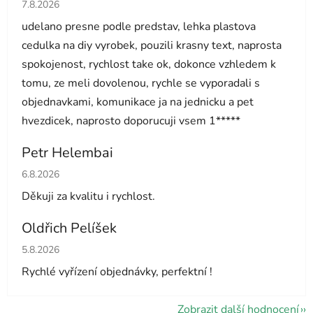
Hodnocení obchodu je 5 z 5 hvězdiček.
7.8.2026
udelano presne podle predstav, lehka plastova
cedulka na diy vyrobek, pouzili krasny text, naprosta
spokojenost, rychlost take ok, dokonce vzhledem k
tomu, ze meli dovolenou, rychle se vyporadali s
objednavkami, komunikace ja na jednicku a pet
hvezdicek, naprosto doporucuji vsem 1*****
Petr Helembai
Hodnocení obchodu je 5 z 5 hvězdiček.
6.8.2026
Děkuji za kvalitu i rychlost.
Oldřich Pelíšek
Hodnocení obchodu je 5 z 5 hvězdiček.
5.8.2026
Rychlé vyřízení objednávky, perfektní !
Zobrazit další hodnocení