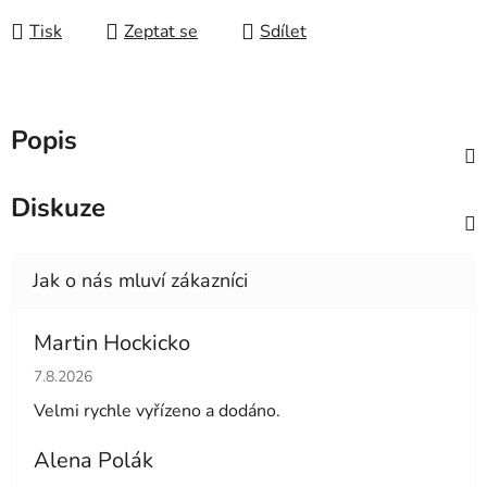
Tisk
Zeptat se
Sdílet
Popis
Diskuze
Martin Hockicko
Hodnocení obchodu je 5 z 5 hvězdiček.
7.8.2026
Velmi rychle vyřízeno a dodáno.
Alena Polák