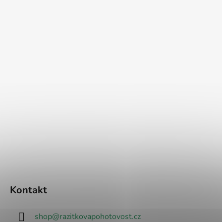
Kontakt
shop
@
razitkovapohotovost.cz