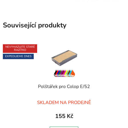
Související produkty
NEVYHAZUJTE STARÉ
RAZÍTKO
EXPEDUJEME DNES
Polštářek pro Colop E/52
Průměrné
SKLADEM NA PRODEJNĚ
hodnocení
produktu
155 Kč
je