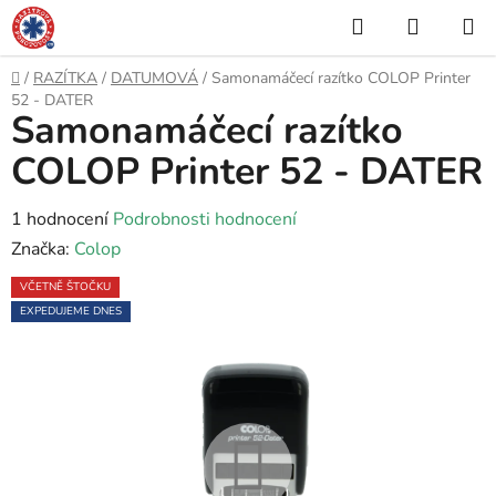
Přejít
Hledat
NÁKUP
na
KOŠÍK
obsah
Domů
/
RAZÍTKA
/
DATUMOVÁ
/
Samonamáčecí razítko COLOP Printer
52 - DATER
Samonamáčecí razítko
COLOP Printer 52 - DATER
Průměrné
1 hodnocení
Podrobnosti hodnocení
hodnocení
Značka:
Colop
produktu
VČETNĚ ŠTOČKU
je
EXPEDUJEME DNES
5,0
z
5
hvězdiček.