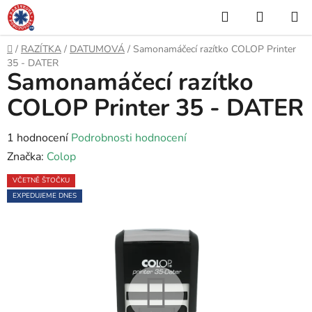
Přejít
Hledat
NÁKUP
na
KOŠÍK
obsah
Domů
/
RAZÍTKA
/
DATUMOVÁ
/
Samonamáčecí razítko COLOP Printer
35 - DATER
Samonamáčecí razítko
COLOP Printer 35 - DATER
Průměrné
1 hodnocení
Podrobnosti hodnocení
hodnocení
Značka:
Colop
produktu
VČETNĚ ŠTOČKU
je
EXPEDUJEME DNES
5,0
z
5
hvězdiček.