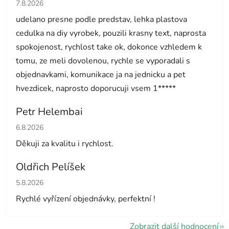
Hodnocení obchodu je 5 z 5 hvězdiček.
7.8.2026
udelano presne podle predstav, lehka plastova
cedulka na diy vyrobek, pouzili krasny text, naprosta
spokojenost, rychlost take ok, dokonce vzhledem k
tomu, ze meli dovolenou, rychle se vyporadali s
objednavkami, komunikace ja na jednicku a pet
hvezdicek, naprosto doporucuji vsem 1*****
Petr Helembai
Hodnocení obchodu je 5 z 5 hvězdiček.
6.8.2026
Děkuji za kvalitu i rychlost.
Oldřich Pelíšek
Hodnocení obchodu je 5 z 5 hvězdiček.
5.8.2026
Rychlé vyřízení objednávky, perfektní !
Zobrazit další hodnocení