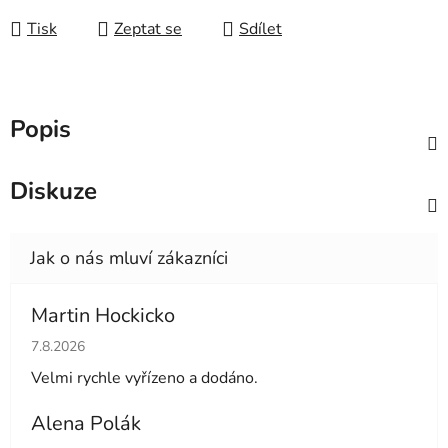
Tisk
Zeptat se
Sdílet
Popis
Diskuze
Martin Hockicko
Hodnocení obchodu je 5 z 5 hvězdiček.
7.8.2026
Velmi rychle vyřízeno a dodáno.
Alena Polák