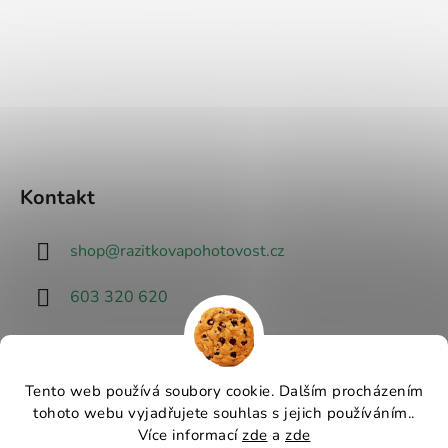
Kontakt
shop
@
razitkovapohotovost.cz
603 320 620
Tento web používá soubory cookie. Dalším procházením
tohoto webu vyjadřujete souhlas s jejich používáním..
Návrhář designu
Více informací
zde
a
zde