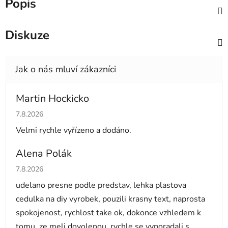
Popis
Diskuze
Martin Hockicko
Hodnocení obchodu je 5 z 5 hvězdiček.
7.8.2026
Velmi rychle vyřízeno a dodáno.
Alena Polák
Hodnocení obchodu je 5 z 5 hvězdiček.
7.8.2026
udelano presne podle predstav, lehka plastova
cedulka na diy vyrobek, pouzili krasny text, naprosta
spokojenost, rychlost take ok, dokonce vzhledem k
tomu, ze meli dovolenou, rychle se vyporadali s