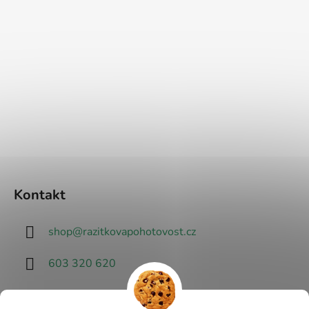
Kontakt
shop
@
razitkovapohotovost.cz
603 320 620