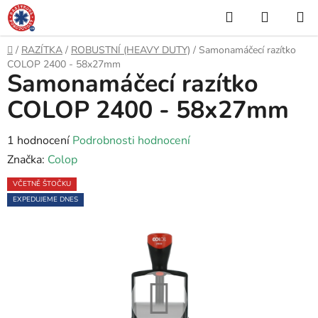
Přejít
Hledat
NÁKUP
na
KOŠÍK
obsah
Domů
/
RAZÍTKA
/
ROBUSTNÍ (HEAVY DUTY)
/
Samonamáčecí razítko
COLOP 2400 - 58x27mm
Samonamáčecí razítko
COLOP 2400 - 58x27mm
Průměrné
1 hodnocení
Podrobnosti hodnocení
hodnocení
Značka:
Colop
produktu
VČETNĚ ŠTOČKU
je
EXPEDUJEME DNES
5,0
z
5
hvězdiček.