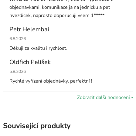
objednavkami, komunikace ja na jednicku a pet
hvezdicek, naprosto doporucuji vsem 1*****
Petr Helembai
Hodnocení obchodu je 5 z 5 hvězdiček.
6.8.2026
Děkuji za kvalitu i rychlost.
Oldřich Pelíšek
Hodnocení obchodu je 5 z 5 hvězdiček.
5.8.2026
Rychlé vyřízení objednávky, perfektní !
Zobrazit další hodnocení
Související produkty