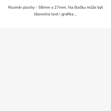
5
Rozměr plochy - 58mm x 27mm. Na štočku může být
hvězdiček.
libovolný text i grafika....
Z
á
p
a
t
í