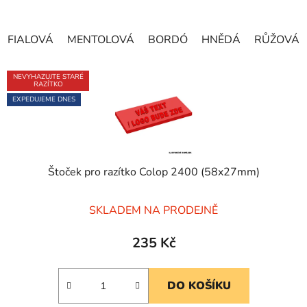
FIALOVÁ
MENTOLOVÁ
BORDÓ
HNĚDÁ
RŮŽOVÁ
NEVYHAZUJTE STARÉ
RAZÍTKO
EXPEDUJEME DNES
Štoček pro razítko Colop 2400 (58x27mm)
Průměrné
SKLADEM NA PRODEJNĚ
hodnocení
produktu
235 Kč
je
5,0
DO KOŠÍKU
z