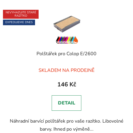
NEVYHAZUJTE STARÉ
RAZÍTKO
EXPEDUJEME DNES
Polštářek pro Colop E/2600
Průměrné
SKLADEM NA PRODEJNĚ
hodnocení
produktu
146 Kč
je
5,0
DETAIL
z
5
Náhradní barvící polštářek pro vaše razítko. Libovolné
hvězdiček.
barvy. Ihned po výměně...