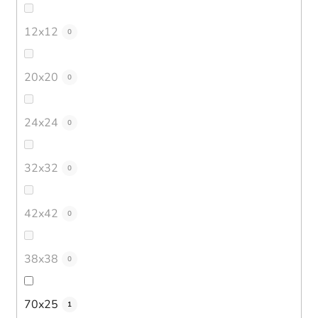
12x12
0
20x20
0
24x24
0
32x32
0
42x42
0
38x38
0
70x25
1