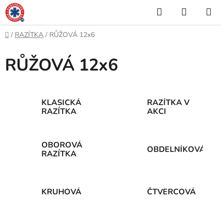
Přejít
Hledat
NÁKUP
na
KOŠÍK
obsah
Domů
/
RAZÍTKA
/
RŮŽOVÁ 12x6
RŮŽOVÁ 12x6
KLASICKÁ
RAZÍTKA V
RAZÍTKA
AKCI
OBOROVÁ
OBDELNÍKOVÁ
RAZÍTKA
KRUHOVÁ
ČTVERCOVÁ