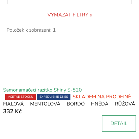
VYMAZAT FILTRY
Položek k zobrazení:
1
V
ý
p
i
s
p
Samonamáčecí razítko Shiny S-820
r
SKLADEM NA PRODEJNĚ
Průměrné
VČETNĚ ŠTOČKU
EXPEDUJEME DNES
o
FIALOVÁ
MENTOLOVÁ
BORDÓ
HNĚDÁ
RŮŽOVÁ
hodnocení
332 Kč
produktu
d
je
u
DETAIL
5,0
k
z
t
5