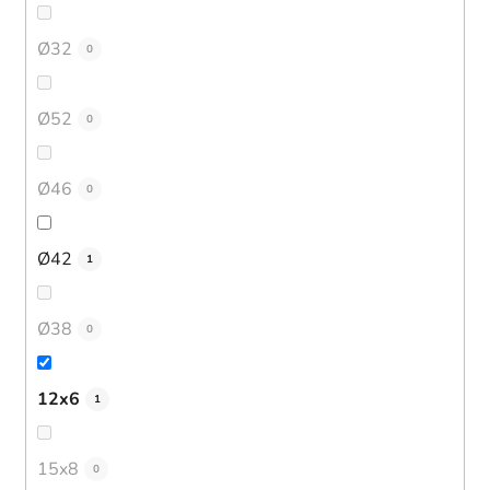
Ø32
0
Ø52
0
Ø46
0
Ø42
1
Ø38
0
12x6
1
15x8
0