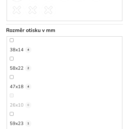
Rozměr otisku v mm
38x14
4
58x22
2
47x18
4
26x10
0
59x23
1