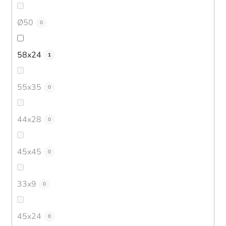
Ø50
0
58x24
1
55x35
0
44x28
0
45x45
0
33x9
0
45x24
0