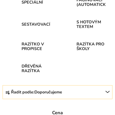
SPECIÁLNÍ
(AUTOMATICKÁ)
S HOTOVÝM
SESTAVOVACÍ
TEXTEM
RAZÍTKO V
RAZÍTKA PRO
PROPISCE
ŠKOLY
DŘEVĚNÁ
RAZÍTKA
Ř
Řadit podle:
Doporučujeme
a
z
e
Cena
n