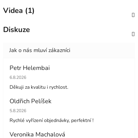
Videa (1)
Diskuze
Petr Helembai
Hodnocení obchodu je 5 z 5 hvězdiček.
6.8.2026
Děkuji za kvalitu i rychlost.
Oldřich Pelíšek
Hodnocení obchodu je 5 z 5 hvězdiček.
5.8.2026
Rychlé vyřízení objednávky, perfektní !
Veronika Machalová