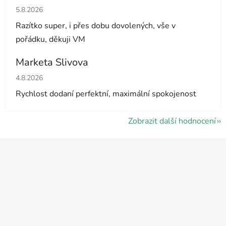
Hodnocení obchodu je 5 z 5 hvězdiček.
5.8.2026
Razítko super, i přes dobu dovolených, vše v
pořádku, děkuji VM
Marketa Slivova
Hodnocení obchodu je 5 z 5 hvězdiček.
4.8.2026
Rychlost dodaní perfektní, maximální spokojenost
Zobrazit další hodnocení
Z
á
p
a
t
í