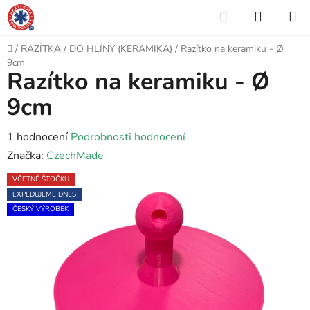
Přejít
Hledat
NÁKUP
na
KOŠÍK
obsah
Domů
/
RAZÍTKA
/
DO HLÍNY (KERAMIKA)
/
Razítko na keramiku - Ø
9cm
Razítko na keramiku - Ø
9cm
Průměrné
1 hodnocení
Podrobnosti hodnocení
hodnocení
Značka:
CzechMade
produktu
VČETNĚ ŠTOČKU
je
EXPEDUJEME DNES
5,0
ČESKÝ VÝROBEK
z
5
hvězdiček.