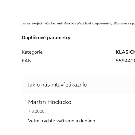
barva rukojeti může být změněna bez předchozího upozornění, děkujeme za p
Doplňkové parametry
Kategorie
KLASIC
EAN
859442
Martin Hockicko
Hodnocení obchodu je 5 z 5 hvězdiček.
7.8.2026
Velmi rychle vyřízeno a dodáno.