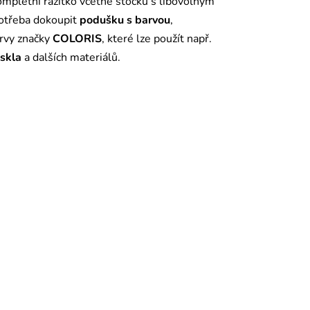
mpletní razítko včetně štočku s libovolným
potřeba dokoupit
podušku s barvou
,
arvy značky
COLORIS
, které lze použít např.
 skla
a dalších materiálů.