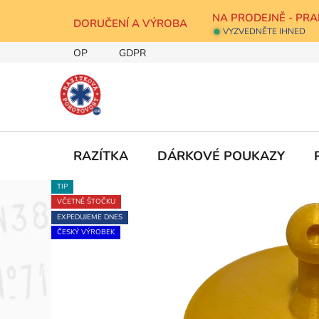
Přejít
NA PRODEJNĚ - PRA
na
DORUČENÍ A VÝROBA
VYZVEDNĚTE IHNED
obsah
OP
GDPR
RAZÍTKA
DÁRKOVÉ POUKAZY
TIP
VČETNĚ ŠTOČKU
EXPEDUJEME DNES
ČESKÝ VÝROBEK