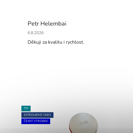
Petr Helembai
Hodnocení obchodu je 5 z 5 hvězdiček.
6.8.2026
Děkuji za kvalitu i rychlost.
TIP
EXPEDUJEME DNES
ČESKÝ VÝROBEK