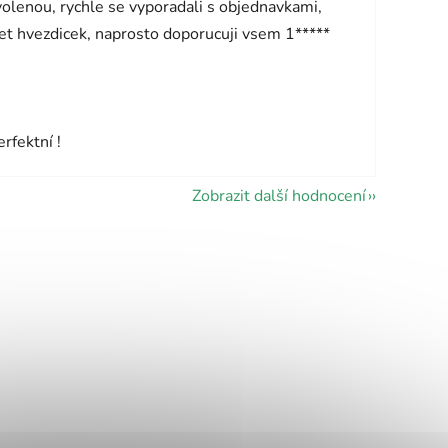
olenou, rychle se vyporadali s objednavkami,
pet hvezdicek, naprosto doporucuji vsem 1*****
vězdiček.
rfektní !
Zobrazit další hodnocení