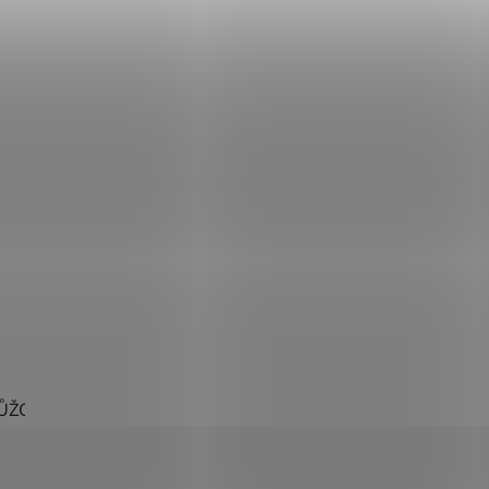
ŮŽOVÁ
ŽLUTÁ
ZELENÁ
ČERNÁ
ČERVENÁ
MODR