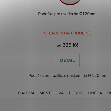
Poduška pro razítka do Ø120mm
Průměrné
SKLADEM NA PRODEJNĚ
hodnocení
produktu
329 Kč
od
je
5,0
DETAIL
z
5
Poduška pro razítka s otiskem do Ø 120mm
hvězdiček.
FIALOVÁ
MENTOLOVÁ
BORDÓ
HNĚDÁ
R
Z