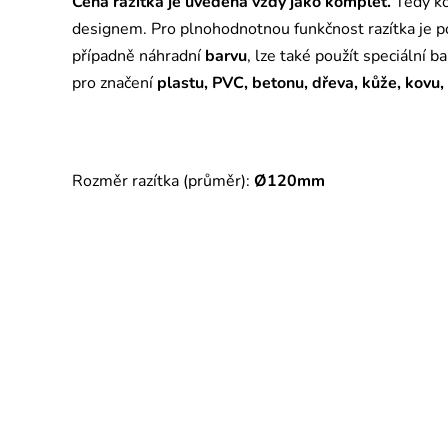
Cena razítka je uvedena vždy jako komplet.
Tedy ko
designem. Pro plnohodnotnou funkčnost razítka je 
případně náhradní
barvu
, lze také použít speciální b
pro značení
plastu, PVC, betonu, dřeva, kůže, kovu,
Rozměr razítka (průměr):
Ø120mm