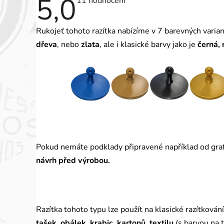
5,0
Průměrné
11 hodnocení
hodnocení
produktu
je
Rukojeť tohoto razítka nabízíme v 7 barevných varia
5,0
z
dřeva
, nebo
zlata
, ale i klasické barvy jako je
černá, 
5
hvězdiček.
Pokud nemáte podklady připravené například od graf
návrh před výrobou.
Razítka tohoto typu lze použít na klasické razítkován
tašek, obálek, krabic, kartonů, textilu
(
s barvou na t