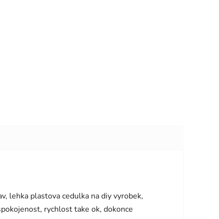
vězdiček.
v, lehka plastova cedulka na diy vyrobek,
 spokojenost, rychlost take ok, dokonce