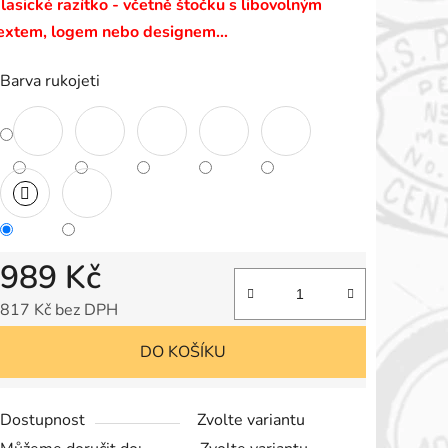
lasické razítko - včetně štočku s libovolným
e
extem, logem nebo designem…
,0
Barva rukojeti
vězdiček.
989 Kč
817 Kč bez DPH
Měrná cena:
DO KOŠÍKU
Dostupnost
Zvolte variantu