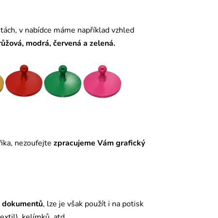
ntách, v nabídce máme například vzhled
růžová, modrá, červená a zelená.
ika, nezoufejte
zpracujeme Vám grafický
í
dokumentů
, lze je však použít i na potisk
extil
), kelímků, atd…