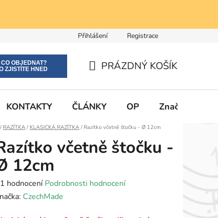
Přihlášení
Registrace
E CO OBJEDNAT?
PRÁZDNÝ KOŠÍK
O ZJISTÍTE HNED
NÁKUPNÍ
KOŠÍK
KONTAKTY
ČLÁNKY
OP
Značky
Domů
/
RAZÍTKA
/
KLASICKÁ RAZÍTKA
/
Razítko včetně štočku - Ø 12cm
Razítko včetně štočku -
Ø 12cm
růměrné
1 hodnocení
Podrobnosti hodnocení
odnocení
načka:
CzechMade
roduktu