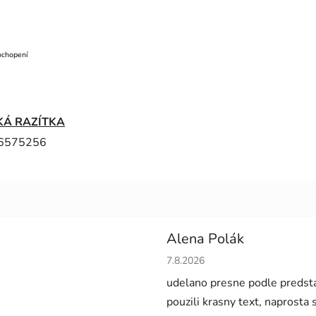
ochopení
KÁ RAZÍTKA
6575256
Alena Polák
Hodnocení obchodu je 5 z 5 h
7.8.2026
udelano presne podle predsta
pouzili krasny text, naprosta