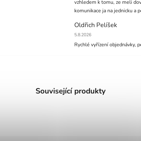
vzhledem k tomu, ze meli dov
komunikace ja na jednicku a 
Oldřich Pelíšek
Hodnocení obchodu je 5 z 5 h
5.8.2026
Rychlé vyřízení objednávky, pe
Související produkty