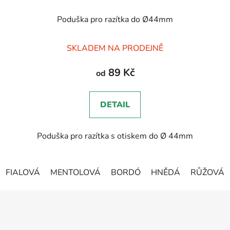
Poduška pro razítka do Ø44mm
Průměrné
SKLADEM NA PRODEJNĚ
hodnocení
produktu
89 Kč
od
je
5,0
DETAIL
z
5
Poduška pro razítka s otiskem do Ø 44mm
hvězdiček.
FIALOVÁ
MENTOLOVÁ
BORDÓ
HNĚDÁ
RŮŽOVÁ
Z
á
p