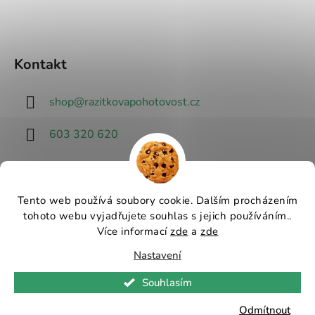
Kontakt
shop
@
razitkovapohotovost.cz
603 320 620
Tento web používá soubory cookie. Dalším procházením
tohoto webu vyjadřujete souhlas s jejich používáním..
Návrhář designu
Více informací
zde
a
zde
Nastavení
Vytvořil Shoptet
Souhlasím
Copyright 2026
Razítková pohotovost - nejlevnější
razítka v ČR
. Všechna práva vyhrazena.
Upravit
Odmítnout