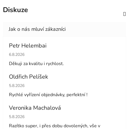
Diskuze
Petr Helembai
Hodnocení obchodu je 5 z 5 hvězdiček.
6.8.2026
Děkuji za kvalitu i rychlost.
Oldřich Pelíšek
Hodnocení obchodu je 5 z 5 hvězdiček.
5.8.2026
Rychlé vyřízení objednávky, perfektní !
Veronika Machalová
Hodnocení obchodu je 5 z 5 hvězdiček.
5.8.2026
Razítko super, i přes dobu dovolených, vše v