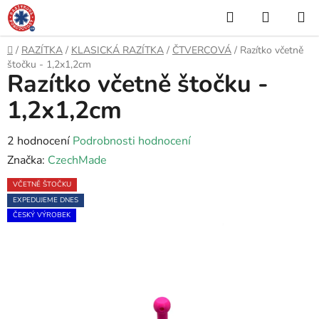
Přejít
Hledat
NÁKUP
na
KOŠÍK
obsah
Domů
/
RAZÍTKA
/
KLASICKÁ RAZÍTKA
/
ČTVERCOVÁ
/
Razítko včetně
štočku - 1,2x1,2cm
Razítko včetně štočku -
1,2x1,2cm
Průměrné
2 hodnocení
Podrobnosti hodnocení
hodnocení
Značka:
CzechMade
produktu
VČETNĚ ŠTOČKU
je
EXPEDUJEME DNES
5,0
ČESKÝ VÝROBEK
z
5
hvězdiček.