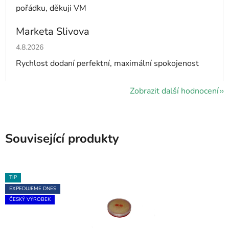
pořádku, děkuji VM
Marketa Slivova
Hodnocení obchodu je 5 z 5 hvězdiček.
4.8.2026
Rychlost dodaní perfektní, maximální spokojenost
Zobrazit další hodnocení
Související produkty
TIP
EXPEDUJEME DNES
ČESKÝ VÝROBEK