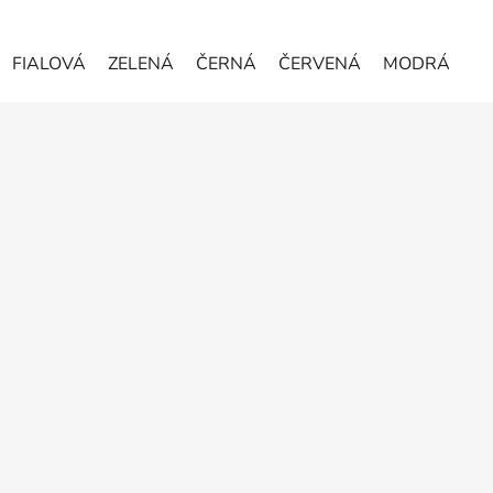
FIALOVÁ
ZELENÁ
ČERNÁ
ČERVENÁ
MODRÁ
Z
á
p
a
t
í