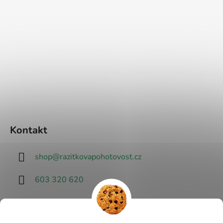
Kontakt
shop
@
razitkovapohotovost.cz
603 320 620