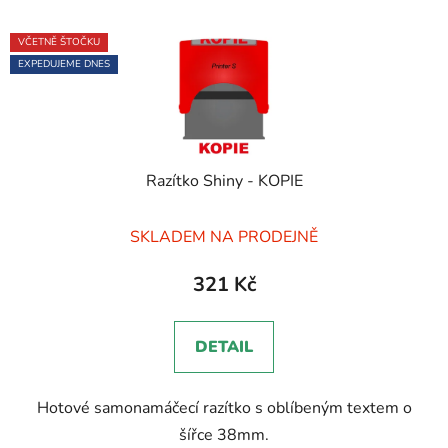
VČETNĚ ŠTOČKU
EXPEDUJEME DNES
Razítko Shiny - KOPIE
Průměrné
SKLADEM NA PRODEJNĚ
hodnocení
produktu
321 Kč
je
5,0
DETAIL
z
5
Hotové samonamáčecí razítko s oblíbeným textem o
hvězdiček.
šířce 38mm.