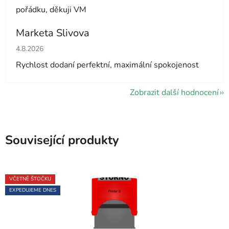
pořádku, děkuji VM
Marketa Slivova
Hodnocení obchodu je 5 z 5 hvězdiček.
4.8.2026
Rychlost dodaní perfektní, maximální spokojenost
Zobrazit další hodnocení
Související produkty
VČETNĚ ŠTOČKU
EXPEDUJEME DNES