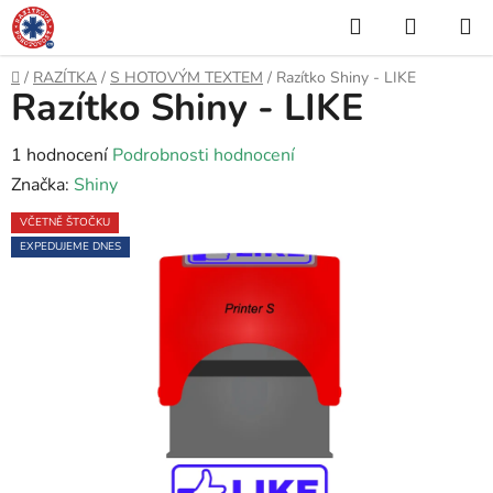
Přejít
Hledat
NÁKUP
na
KOŠÍK
obsah
Domů
/
RAZÍTKA
/
S HOTOVÝM TEXTEM
/
Razítko Shiny - LIKE
Razítko Shiny - LIKE
Průměrné
1 hodnocení
Podrobnosti hodnocení
hodnocení
Značka:
Shiny
produktu
VČETNĚ ŠTOČKU
je
EXPEDUJEME DNES
5,0
z
5
hvězdiček.