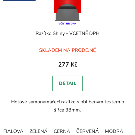
Razítko Shiny - VČETNĚ DPH
Průměrné
SKLADEM NA PRODEJNĚ
hodnocení
produktu
277 Kč
je
5,0
DETAIL
z
5
Hotové samonamáčecí razítko s oblíbeným textem o
hvězdiček.
šířce 38mm.
FIALOVÁ
ZELENÁ
ČERNÁ
ČERVENÁ
MODRÁ