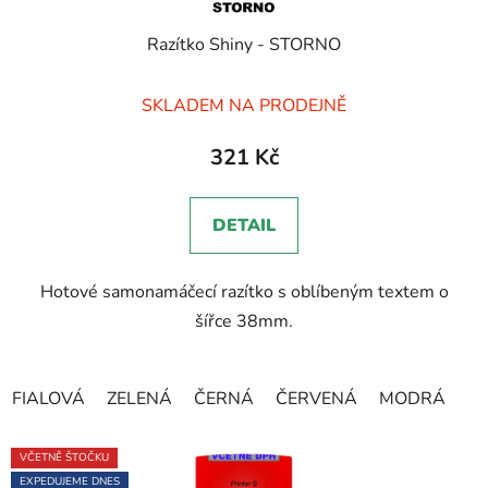
Razítko Shiny - STORNO
Průměrné
SKLADEM NA PRODEJNĚ
hodnocení
produktu
321 Kč
je
5,0
DETAIL
z
5
Hotové samonamáčecí razítko s oblíbeným textem o
hvězdiček.
šířce 38mm.
FIALOVÁ
ZELENÁ
ČERNÁ
ČERVENÁ
MODRÁ
VČETNĚ ŠTOČKU
EXPEDUJEME DNES