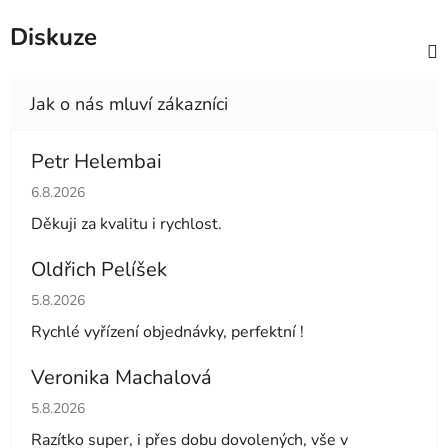
Diskuze
Petr Helembai
Hodnocení obchodu je 5 z 5 hvězdiček.
6.8.2026
Děkuji za kvalitu i rychlost.
Oldřich Pelíšek
Hodnocení obchodu je 5 z 5 hvězdiček.
5.8.2026
Rychlé vyřízení objednávky, perfektní !
Veronika Machalová
Hodnocení obchodu je 5 z 5 hvězdiček.
5.8.2026
Razítko super, i přes dobu dovolených, vše v