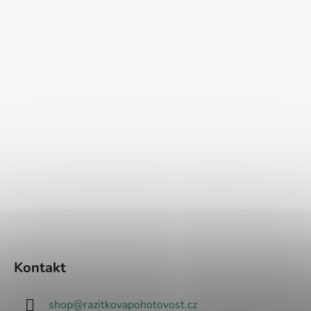
Kontakt
shop
@
razitkovapohotovost.cz