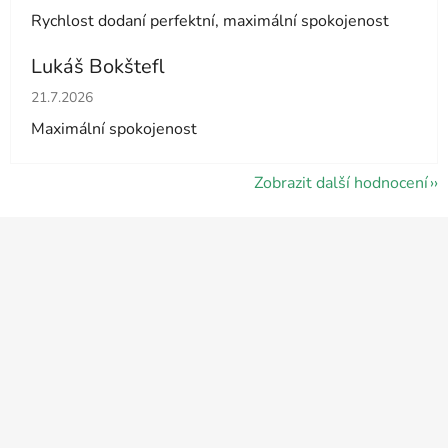
Rychlost dodaní perfektní, maximální spokojenost
Lukáš Bokštefl
Hodnocení obchodu je 5 z 5 hvězdiček.
21.7.2026
Maximální spokojenost
Zobrazit další hodnocení
Z
á
p
a
t
í