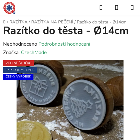
Přejít
Hledat
NÁKUP
na
KOŠÍK
obsah
Domů
/
RAZÍTKA
/
RAZÍTKA NA PEČENÍ
/
Razítko do těsta - Ø14cm
Razítko do těsta - Ø14cm
Průměrné
Neohodnoceno
Podrobnosti hodnocení
hodnocení
Značka:
CzechMade
produktu
VČETNĚ ŠTOČKU
je
EXPEDUJEME DNES
0,0
ČESKÝ VÝROBEK
z
5
hvězdiček.