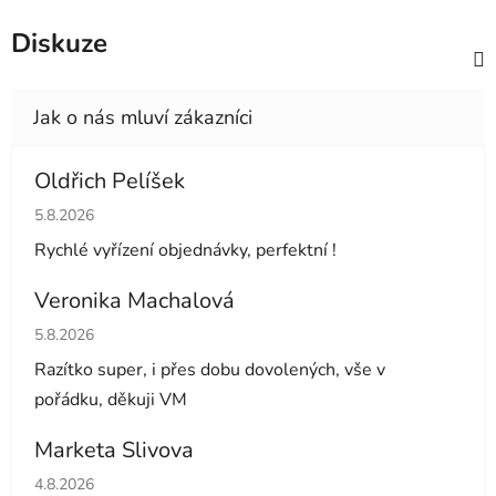
Diskuze
Oldřich Pelíšek
Hodnocení obchodu je 5 z 5 hvězdiček.
5.8.2026
Rychlé vyřízení objednávky, perfektní !
Veronika Machalová
Hodnocení obchodu je 5 z 5 hvězdiček.
5.8.2026
Razítko super, i přes dobu dovolených, vše v
pořádku, děkuji VM
Marketa Slivova
Hodnocení obchodu je 5 z 5 hvězdiček.
4.8.2026