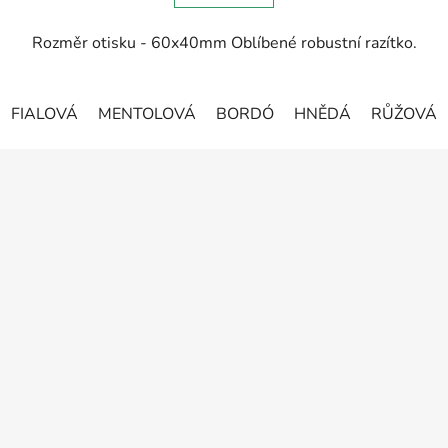
Rozměr otisku - 60x40mm Oblíbené robustní razítko.
FIALOVÁ
MENTOLOVÁ
BORDÓ
HNĚDÁ
RŮŽOVÁ
Z
á
p
a
t
í