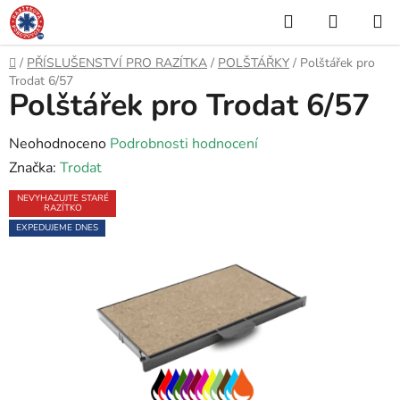
Přejít
Hledat
NÁKUP
na
KOŠÍK
obsah
Domů
/
PŘÍSLUŠENSTVÍ PRO RAZÍTKA
/
POLŠTÁŘKY
/
Polštářek pro
Trodat 6/57
Polštářek pro Trodat 6/57
Průměrné
Neohodnoceno
Podrobnosti hodnocení
hodnocení
Značka:
Trodat
produktu
NEVYHAZUJTE STARÉ
RAZÍTKO
je
EXPEDUJEME DNES
0,0
z
5
hvězdiček.