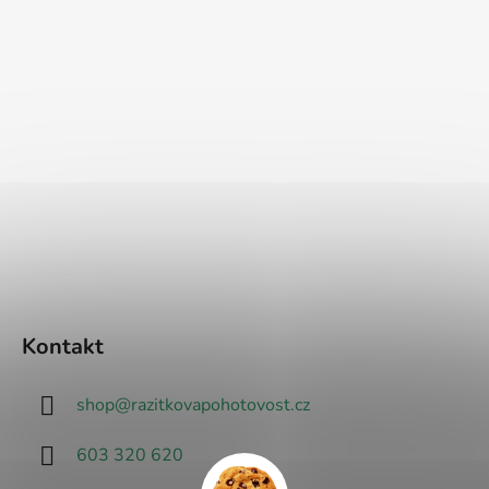
Kontakt
shop
@
razitkovapohotovost.cz
603 320 620