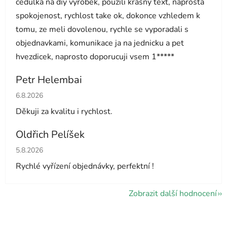
cedulka na diy vyrobek, pouzili krasny text, naprosta
spokojenost, rychlost take ok, dokonce vzhledem k
tomu, ze meli dovolenou, rychle se vyporadali s
objednavkami, komunikace ja na jednicku a pet
hvezdicek, naprosto doporucuji vsem 1*****
Petr Helembai
Hodnocení obchodu je 5 z 5 hvězdiček.
6.8.2026
Děkuji za kvalitu i rychlost.
Oldřich Pelíšek
Hodnocení obchodu je 5 z 5 hvězdiček.
5.8.2026
Rychlé vyřízení objednávky, perfektní !
Zobrazit další hodnocení