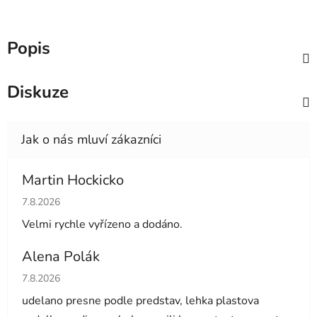
Popis
Diskuze
Martin Hockicko
Hodnocení obchodu je 5 z 5 hvězdiček.
7.8.2026
Velmi rychle vyřízeno a dodáno.
Alena Polák
Hodnocení obchodu je 5 z 5 hvězdiček.
7.8.2026
udelano presne podle predstav, lehka plastova