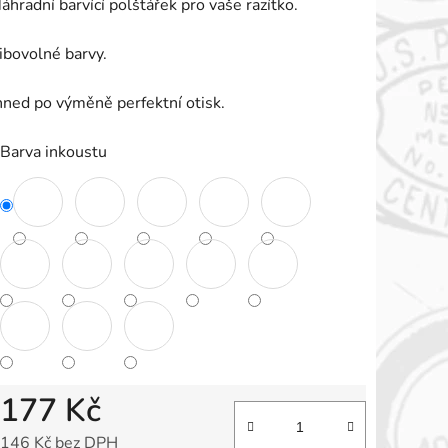
áhradní barvící polštářek pro vaše razítko.
e
,0
ibovolné barvy.
hned po výměně perfektní otisk.
vězdiček.
Barva inkoustu
177 Kč
146 Kč bez DPH