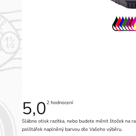
5,0
Průměrné
2 hodnocení
hodnocení
produktu
je
Slábne otisk razítka, nebo budete měnit štoček na r
5,0
z
polštářek naplněný barvou dle Vašeho výběru.
5