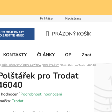
Přihlášení
Registrace
E CO OBJEDNAT?
PRÁZDNÝ KOŠÍK
O ZJISTÍTE HNED
NÁKUPNÍ
KOŠÍK
KONTAKTY
ČLÁNKY
OP
Značky
Domů
/
PŘÍSLUŠENSTVÍ PRO RAZÍTKA
/
POLŠTÁŘKY
/
Polštářek pro Trodat 46040
Polštářek pro Trodat
46040
růměrné
 hodnocení
Podrobnosti hodnocení
odnocení
načka:
Trodat
roduktu