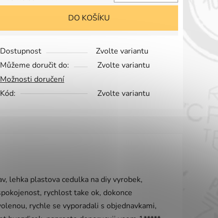
Měrná cena:
DO KOŠÍKU
Dostupnost
Zvolte variantu
Můžeme doručit do:
Zvolte variantu
Možnosti doručení
Kód:
Zvolte variantu
vězdiček.
v, lehka plastova cedulka na diy vyrobek,
 spokojenost, rychlost take ok, dokonce
olenou, rychle se vyporadali s objednavkami,