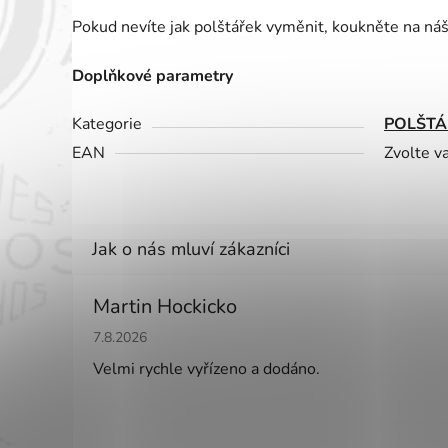
hvězdiček.
Pokud nevíte jak polštářek vyměnit, koukněte na ná
Doplňkové parametry
Kategorie
POLŠTÁ
EAN
Zvolte v
Martin Hockicko
Hodnocení obchodu je 5 z 5 hvězdiček.
7.8.2026
Velmi rychle vyřízeno a dodáno.