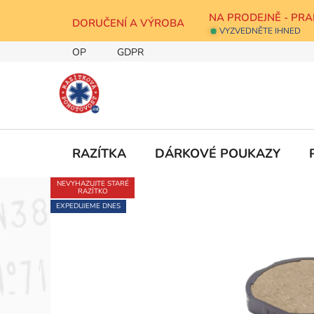
Přejít
NA PRODEJNĚ - PRA
na
DORUČENÍ A VÝROBA
VYZVEDNĚTE IHNED
obsah
OP
GDPR
RAZÍTKA
DÁRKOVÉ POUKAZY
NEVYHAZUJTE STARÉ
RAZÍTKO
EXPEDUJEME DNES