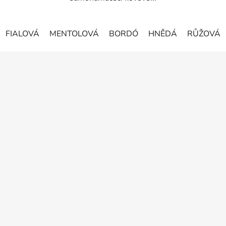
FIALOVÁ
MENTOLOVÁ
BORDÓ
HNĚDÁ
RŮŽOVÁ
Z
á
p
a
t
í