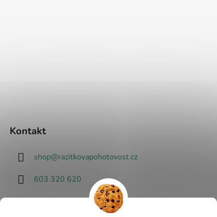
Kontakt
shop
@
razitkovapohotovost.cz
603 320 620