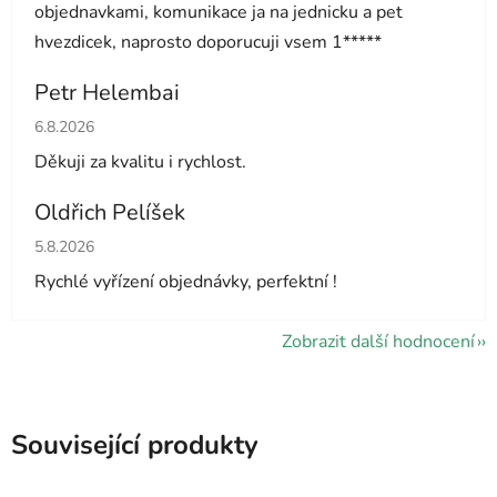
objednavkami, komunikace ja na jednicku a pet
hvezdicek, naprosto doporucuji vsem 1*****
Petr Helembai
Hodnocení obchodu je 5 z 5 hvězdiček.
6.8.2026
Děkuji za kvalitu i rychlost.
Oldřich Pelíšek
Hodnocení obchodu je 5 z 5 hvězdiček.
5.8.2026
Rychlé vyřízení objednávky, perfektní !
Zobrazit další hodnocení
Související produkty