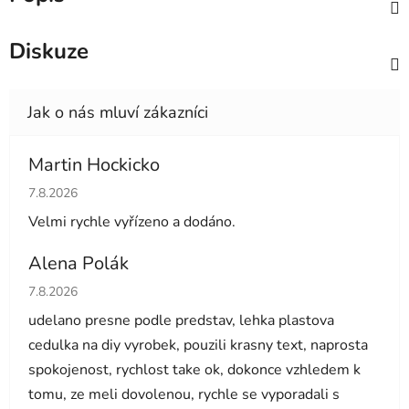
Diskuze
Martin Hockicko
Hodnocení obchodu je 5 z 5 hvězdiček.
7.8.2026
Velmi rychle vyřízeno a dodáno.
Alena Polák
Hodnocení obchodu je 5 z 5 hvězdiček.
7.8.2026
udelano presne podle predstav, lehka plastova
cedulka na diy vyrobek, pouzili krasny text, naprosta
spokojenost, rychlost take ok, dokonce vzhledem k
tomu, ze meli dovolenou, rychle se vyporadali s