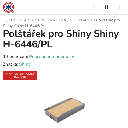
Přejít
Hledat
NÁKUP
na
KOŠÍK
obsah
Domů
/
PŘÍSLUŠENSTVÍ PRO RAZÍTKA
/
POLŠTÁŘKY
/
Polštářek pro
Shiny Shiny H-6446/PL
Polštářek pro Shiny Shiny
H-6446/PL
Průměrné
1 hodnocení
Podrobnosti hodnocení
hodnocení
Značka:
Shiny
produktu
NEVYHAZUJTE STARÉ
RAZÍTKO
je
5,0
z
5
hvězdiček.