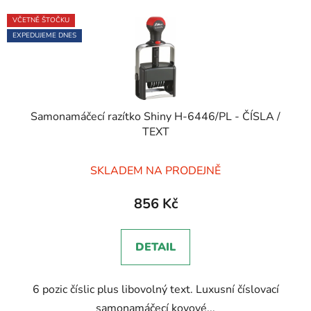
VČETNĚ ŠTOČKU
EXPEDUJEME DNES
Samonamáčecí razítko Shiny H-6446/PL - ČÍSLA /
TEXT
Průměrné
SKLADEM NA PRODEJNĚ
hodnocení
produktu
856 Kč
je
5,0
DETAIL
z
5
6 pozic číslic plus libovolný text. Luxusní číslovací
hvězdiček.
samonamáčecí kovové...