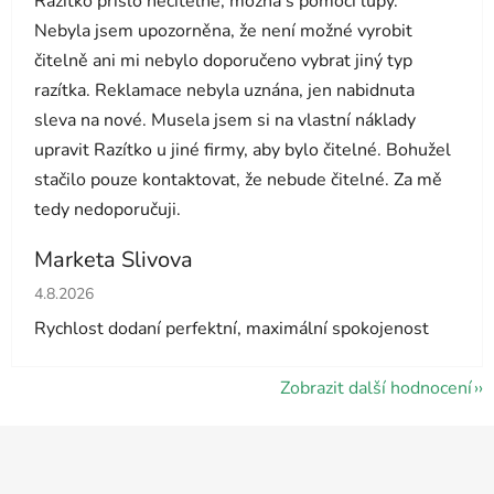
Razítko přišlo nečitelné, možná s pomocí lupy.
Nebyla jsem upozorněna, že není možné vyrobit
čitelně ani mi nebylo doporučeno vybrat jiný typ
razítka. Reklamace nebyla uznána, jen nabidnuta
sleva na nové. Musela jsem si na vlastní náklady
upravit Razítko u jiné firmy, aby bylo čitelné. Bohužel
stačilo pouze kontaktovat, že nebude čitelné. Za mě
tedy nedoporučuji.
Marketa Slivova
Hodnocení obchodu je 5 z 5 hvězdiček.
4.8.2026
Rychlost dodaní perfektní, maximální spokojenost
Zobrazit další hodnocení
Z
á