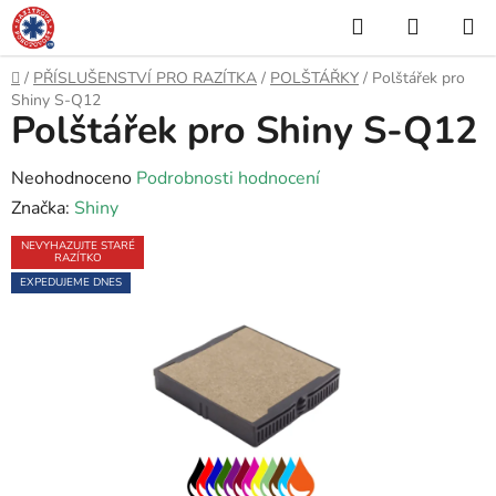
Přejít
Hledat
NÁKUP
na
KOŠÍK
obsah
Domů
/
PŘÍSLUŠENSTVÍ PRO RAZÍTKA
/
POLŠTÁŘKY
/
Polštářek pro
Shiny S-Q12
Polštářek pro Shiny S-Q12
Průměrné
Neohodnoceno
Podrobnosti hodnocení
hodnocení
Značka:
Shiny
produktu
NEVYHAZUJTE STARÉ
RAZÍTKO
je
EXPEDUJEME DNES
0,0
z
5
hvězdiček.