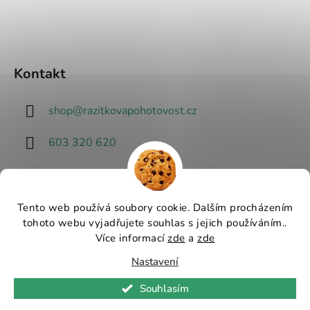
Kontakt
shop
@
razitkovapohotovost.cz
603 320 620
Tento web používá soubory cookie. Dalším procházením
tohoto webu vyjadřujete souhlas s jejich používáním..
Návrhář designu
Více informací
zde
a
zde
Nastavení
Vytvořil Shoptet
Souhlasím
Copyright 2026
Razítková pohotovost - nejlevnější
razítka v ČR
. Všechna práva vyhrazena.
Upravit