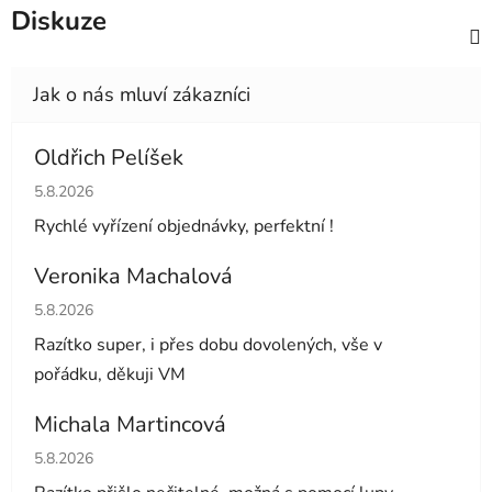
Diskuze
Oldřich Pelíšek
Hodnocení obchodu je 5 z 5 hvězdiček.
5.8.2026
Rychlé vyřízení objednávky, perfektní !
Veronika Machalová
Hodnocení obchodu je 5 z 5 hvězdiček.
5.8.2026
Razítko super, i přes dobu dovolených, vše v
pořádku, děkuji VM
Michala Martincová
Hodnocení obchodu je 1 z 5 hvězdiček.
5.8.2026