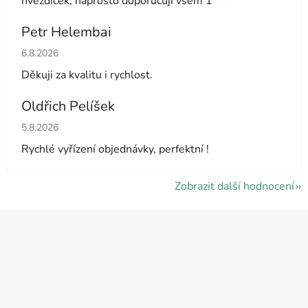
hvezdicek, naprosto doporucuji vsem 1*****
Petr Helembai
Hodnocení obchodu je 5 z 5 hvězdiček.
6.8.2026
Děkuji za kvalitu i rychlost.
Oldřich Pelíšek
Hodnocení obchodu je 5 z 5 hvězdiček.
5.8.2026
Rychlé vyřízení objednávky, perfektní !
Zobrazit další hodnocení
Z
á
p
a
t
í