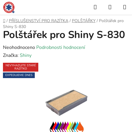
Přejít
Hledat
NÁKUP
na
KOŠÍK
obsah
Domů
/
PŘÍSLUŠENSTVÍ PRO RAZÍTKA
/
POLŠTÁŘKY
/
Polštářek pro
Shiny S-830
Polštářek pro Shiny S-830
Průměrné
Neohodnoceno
Podrobnosti hodnocení
hodnocení
Značka:
Shiny
produktu
NEVYHAZUJTE STARÉ
RAZÍTKO
je
EXPEDUJEME DNES
0,0
z
5
hvězdiček.