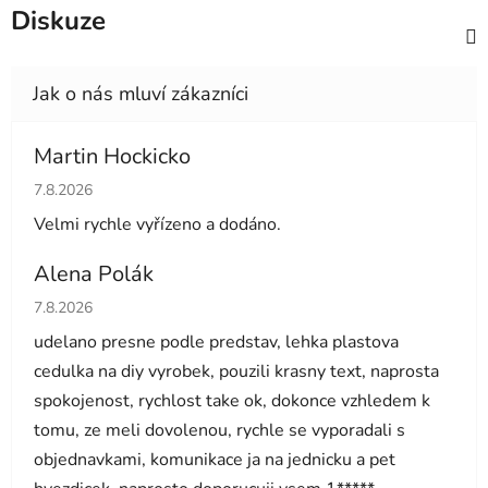
Diskuze
Martin Hockicko
Hodnocení obchodu je 5 z 5 hvězdiček.
7.8.2026
Velmi rychle vyřízeno a dodáno.
Alena Polák
Hodnocení obchodu je 5 z 5 hvězdiček.
7.8.2026
udelano presne podle predstav, lehka plastova
cedulka na diy vyrobek, pouzili krasny text, naprosta
spokojenost, rychlost take ok, dokonce vzhledem k
tomu, ze meli dovolenou, rychle se vyporadali s
objednavkami, komunikace ja na jednicku a pet