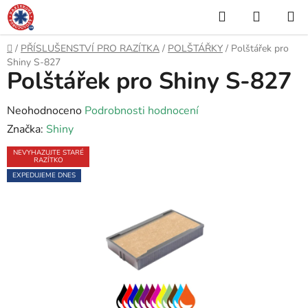
Přejít
Hledat
NÁKUP
na
KOŠÍK
obsah
Domů
/
PŘÍSLUŠENSTVÍ PRO RAZÍTKA
/
POLŠTÁŘKY
/
Polštářek pro
Shiny S-827
Polštářek pro Shiny S-827
Průměrné
Neohodnoceno
Podrobnosti hodnocení
hodnocení
Značka:
Shiny
produktu
NEVYHAZUJTE STARÉ
RAZÍTKO
je
EXPEDUJEME DNES
0,0
z
5
hvězdiček.