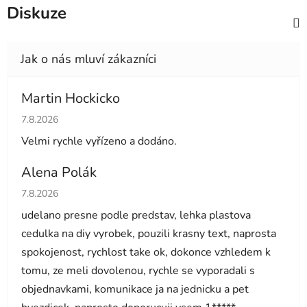
Diskuze
Martin Hockicko
Hodnocení obchodu je 5 z 5 hvězdiček.
7.8.2026
Velmi rychle vyřízeno a dodáno.
Alena Polák
Hodnocení obchodu je 5 z 5 hvězdiček.
7.8.2026
udelano presne podle predstav, lehka plastova
cedulka na diy vyrobek, pouzili krasny text, naprosta
spokojenost, rychlost take ok, dokonce vzhledem k
tomu, ze meli dovolenou, rychle se vyporadali s
objednavkami, komunikace ja na jednicku a pet