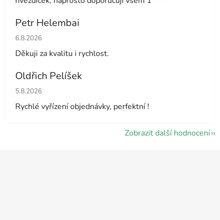
hvezdicek, naprosto doporucuji vsem 1*****
Petr Helembai
Hodnocení obchodu je 5 z 5 hvězdiček.
6.8.2026
Děkuji za kvalitu i rychlost.
Oldřich Pelíšek
Hodnocení obchodu je 5 z 5 hvězdiček.
5.8.2026
Rychlé vyřízení objednávky, perfektní !
Zobrazit další hodnocení
Z
á
p
a
t
í