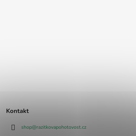
Kontakt
shop
@
razitkovapohotovost.cz