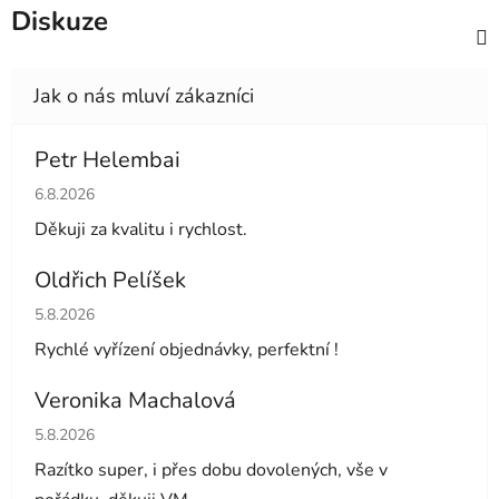
Diskuze
Petr Helembai
Hodnocení obchodu je 5 z 5 hvězdiček.
6.8.2026
Děkuji za kvalitu i rychlost.
Oldřich Pelíšek
Hodnocení obchodu je 5 z 5 hvězdiček.
5.8.2026
Rychlé vyřízení objednávky, perfektní !
Veronika Machalová
Hodnocení obchodu je 5 z 5 hvězdiček.
5.8.2026
Razítko super, i přes dobu dovolených, vše v