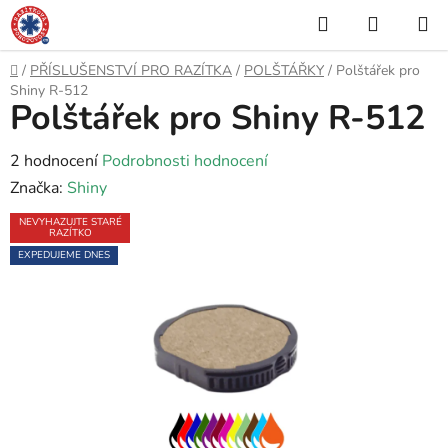
Přejít
Hledat
NÁKUP
na
KOŠÍK
obsah
Domů
/
PŘÍSLUŠENSTVÍ PRO RAZÍTKA
/
POLŠTÁŘKY
/
Polštářek pro
Shiny R-512
Polštářek pro Shiny R-512
Průměrné
2 hodnocení
Podrobnosti hodnocení
hodnocení
Značka:
Shiny
produktu
NEVYHAZUJTE STARÉ
RAZÍTKO
je
EXPEDUJEME DNES
5,0
z
5
hvězdiček.