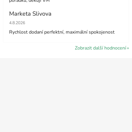
pořádku, děkuji VM
Marketa Slivova
Hodnocení obchodu je 5 z 5 hvězdiček.
4.8.2026
Rychlost dodaní perfektní, maximální spokojenost
Zobrazit další hodnocení
Z
á
p
a
t
í