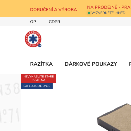
Přejít
NA PRODEJNĚ - PRA
na
DORUČENÍ A VÝROBA
VYZVEDNĚTE IHNED
obsah
OP
GDPR
RAZÍTKA
DÁRKOVÉ POUKAZY
NEVYHAZUJTE STARÉ
RAZÍTKO
EXPEDUJEME DNES