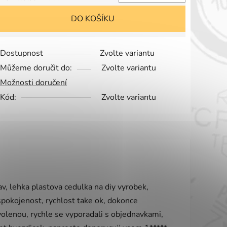
Měrná cena:
DO KOŠÍKU
Dostupnost
Zvolte variantu
Můžeme doručit do:
Zvolte variantu
Možnosti doručení
Kód:
Zvolte variantu
vězdiček.
v, lehka plastova cedulka na diy vyrobek,
 spokojenost, rychlost take ok, dokonce
olenou, rychle se vyporadali s objednavkami,