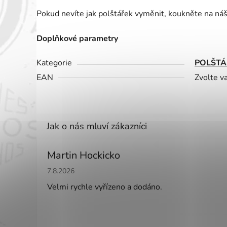
hvězdiček.
Pokud nevíte jak polštářek vyměnit, koukněte na ná
Doplňkové parametry
Kategorie
POLŠTÁ
EAN
Zvolte v
Martin Hockicko
Hodnocení obchodu je 5 z 5 hvězdiček.
7.8.2026
Velmi rychle vyřízeno a dodáno.