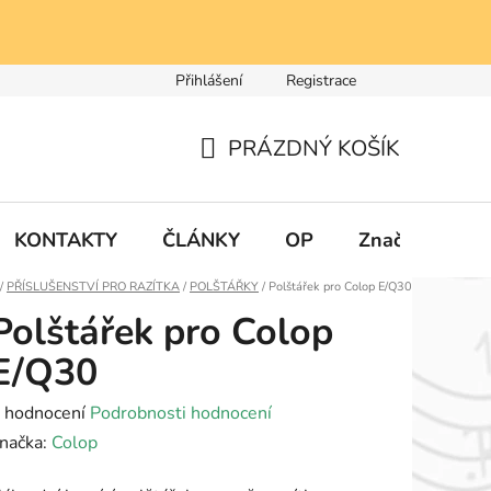
Přihlášení
Registrace
PRÁZDNÝ KOŠÍK
NÁKUPNÍ
KOŠÍK
KONTAKTY
ČLÁNKY
OP
Značky
Domů
/
PŘÍSLUŠENSTVÍ PRO RAZÍTKA
/
POLŠTÁŘKY
/
Polštářek pro Colop E/Q30
Polštářek pro Colop
E/Q30
růměrné
 hodnocení
Podrobnosti hodnocení
odnocení
načka:
Colop
roduktu