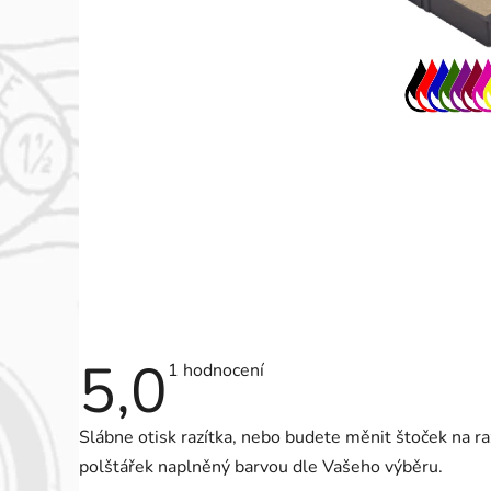
5,0
Průměrné
1 hodnocení
hodnocení
produktu
je
Slábne otisk razítka, nebo budete měnit štoček na r
5,0
z
polštářek naplněný barvou dle Vašeho výběru.
5