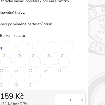
áhradní barvící polštářek pro vaše razítko.
e
,0
ibovolné barvy.
hned po výměně perfektní otisk.
vězdiček.
Barva inkoustu
159 Kč
131 Kč bez DPH