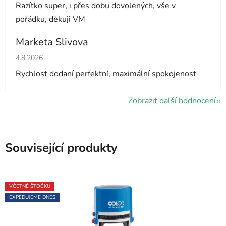
Razítko super, i přes dobu dovolených, vše v
pořádku, děkuji VM
Marketa Slivova
Hodnocení obchodu je 5 z 5 hvězdiček.
4.8.2026
Rychlost dodaní perfektní, maximální spokojenost
Zobrazit další hodnocení
Související produkty
VČETNĚ ŠTOČKU
EXPEDUJEME DNES