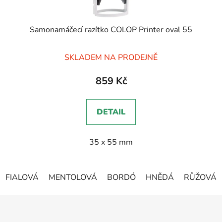
Samonamáčecí razítko COLOP Printer oval 55
Průměrné
SKLADEM NA PRODEJNĚ
hodnocení
produktu
859 Kč
je
5,0
DETAIL
z
5
35 x 55 mm
hvězdiček.
FIALOVÁ
MENTOLOVÁ
BORDÓ
HNĚDÁ
RŮŽOVÁ
Z
á