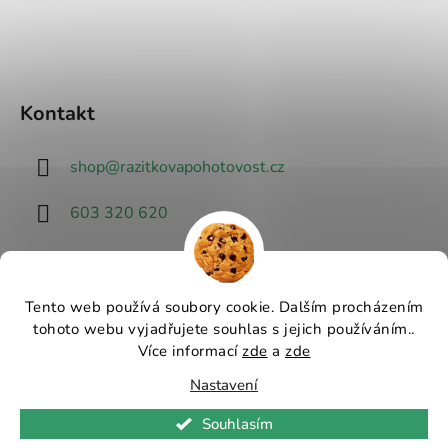
Kontakt
shop
@
razitkovapohotovost.cz
603 320 620
Tento web používá soubory cookie. Dalším procházením
tohoto webu vyjadřujete souhlas s jejich používáním..
Návrhář designu
Více informací
zde
a
zde
Nastavení
Vytvořil Shoptet
Souhlasím
Copyright 2026
Razítková pohotovost - nejlevnější