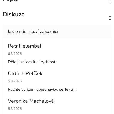
Diskuze
Petr Helembai
Hodnocení obchodu je 5 z 5 hvězdiček.
6.8.2026
Děkuji za kvalitu i rychlost.
Oldřich Pelíšek
Hodnocení obchodu je 5 z 5 hvězdiček.
5.8.2026
Rychlé vyřízení objednávky, perfektní !
Veronika Machalová
Hodnocení obchodu je 5 z 5 hvězdiček.
5.8.2026