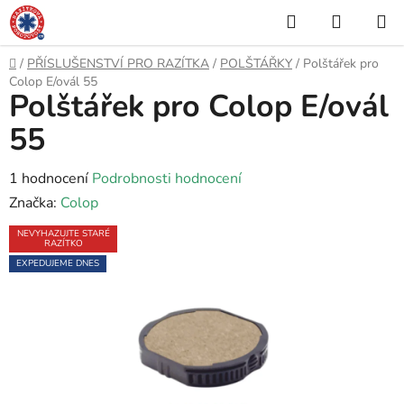
Přejít
Hledat
NÁKUP
na
KOŠÍK
obsah
Domů
/
PŘÍSLUŠENSTVÍ PRO RAZÍTKA
/
POLŠTÁŘKY
/
Polštářek pro
Colop E/ovál 55
Polštářek pro Colop E/ovál
55
Průměrné
1 hodnocení
Podrobnosti hodnocení
hodnocení
Značka:
Colop
produktu
NEVYHAZUJTE STARÉ
RAZÍTKO
je
EXPEDUJEME DNES
5,0
z
5
hvězdiček.