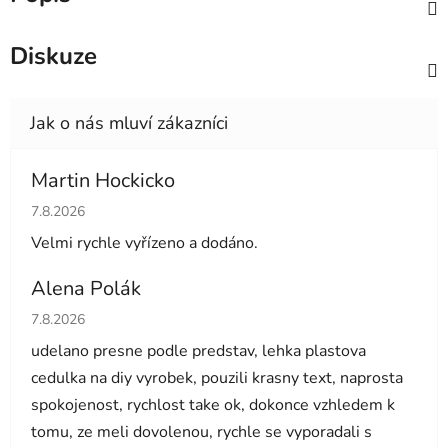
Diskuze
Martin Hockicko
Hodnocení obchodu je 5 z 5 hvězdiček.
7.8.2026
Velmi rychle vyřízeno a dodáno.
Alena Polák
Hodnocení obchodu je 5 z 5 hvězdiček.
7.8.2026
udelano presne podle predstav, lehka plastova
cedulka na diy vyrobek, pouzili krasny text, naprosta
spokojenost, rychlost take ok, dokonce vzhledem k
tomu, ze meli dovolenou, rychle se vyporadali s