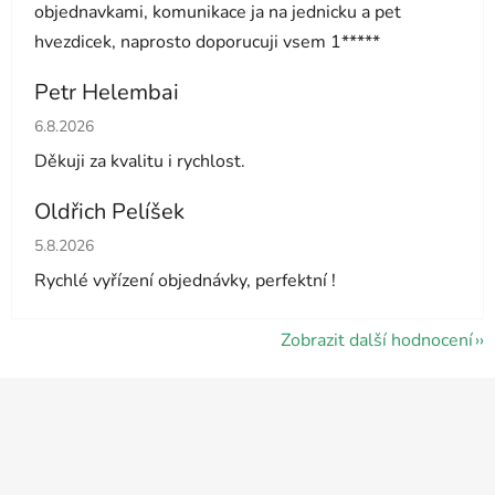
objednavkami, komunikace ja na jednicku a pet
hvezdicek, naprosto doporucuji vsem 1*****
Petr Helembai
Hodnocení obchodu je 5 z 5 hvězdiček.
6.8.2026
Děkuji za kvalitu i rychlost.
Oldřich Pelíšek
Hodnocení obchodu je 5 z 5 hvězdiček.
5.8.2026
Rychlé vyřízení objednávky, perfektní !
Zobrazit další hodnocení
Z
á
p
a