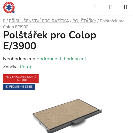
Přejít
Hledat
NÁKUP
na
KOŠÍK
obsah
Domů
/
PŘÍSLUŠENSTVÍ PRO RAZÍTKA
/
POLŠTÁŘKY
/
Polštářek pro
Colop E/3900
Polštářek pro Colop
E/3900
Průměrné
Neohodnoceno
Podrobnosti hodnocení
hodnocení
Značka:
Colop
produktu
NEVYHAZUJTE STARÉ
RAZÍTKO
je
EXPEDUJEME DNES
0,0
z
5
hvězdiček.