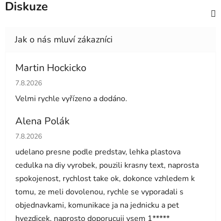
Diskuze
Martin Hockicko
Hodnocení obchodu je 5 z 5 hvězdiček.
7.8.2026
Velmi rychle vyřízeno a dodáno.
Alena Polák
Hodnocení obchodu je 5 z 5 hvězdiček.
7.8.2026
udelano presne podle predstav, lehka plastova
cedulka na diy vyrobek, pouzili krasny text, naprosta
spokojenost, rychlost take ok, dokonce vzhledem k
tomu, ze meli dovolenou, rychle se vyporadali s
objednavkami, komunikace ja na jednicku a pet
hvezdicek, naprosto doporucuji vsem 1*****