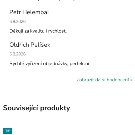
Petr Helembai
Hodnocení obchodu je 5 z 5 hvězdiček.
6.8.2026
Děkuji za kvalitu i rychlost.
Oldřich Pelíšek
Hodnocení obchodu je 5 z 5 hvězdiček.
5.8.2026
Rychlé vyřízení objednávky, perfektní !
Zobrazit další hodnocení
Související produkty
TIP