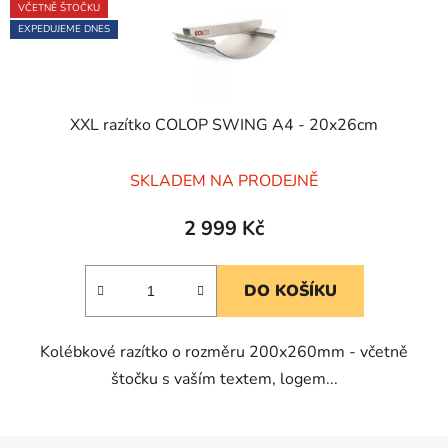
VČETNĚ ŠTOČKU
EXPEDUJEME DNES
XXL razítko COLOP SWING A4 - 20x26cm
Průměrné
SKLADEM NA PRODEJNĚ
hodnocení
produktu
2 999 Kč
je
5,0
DO KOŠÍKU
z
5
Kolébkové razítko o rozměru 200x260mm - včetně
hvězdiček.
štočku s vaším textem, logem...