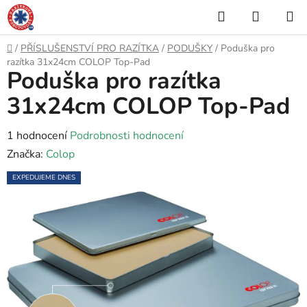
Přejít
Hledat
NÁKUP
na
KOŠÍK
obsah
Domů
/
PŘÍSLUŠENSTVÍ PRO RAZÍTKA
/
PODUŠKY
/
Poduška pro
razítka 31x24cm COLOP Top-Pad
Poduška pro razítka
31x24cm COLOP Top-Pad
Průměrné
1 hodnocení
Podrobnosti hodnocení
hodnocení
Značka:
Colop
produktu
EXPEDUJEME DNES
je
5,0
z
5
hvězdiček.