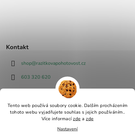
Kontakt
shop
@
razitkovapohotovost.cz
603 320 620
Tento web používá soubory cookie. Dalším procházením
tohoto webu vyjadřujete souhlas s jejich používáním..
Návrhář designu
Více informací
zde
a
zde
Nastavení