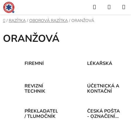
Přejít
Hledat
NÁKUP
na
KOŠÍK
obsah
Domů
/
RAZÍTKA
/
OBOROVÁ RAZÍTKA
/
ORANŽOVÁ
ORANŽOVÁ
FIREMNÍ
LÉKAŘSKÁ
REVIZNÍ
ÚČETNICKÁ A
TECHNIK
KONTAČNÍ
PŘEKLADATEL
ČESKÁ POŠTA
/ TLUMOČNÍK
- OZNAČENÍ
ZÁSILEK