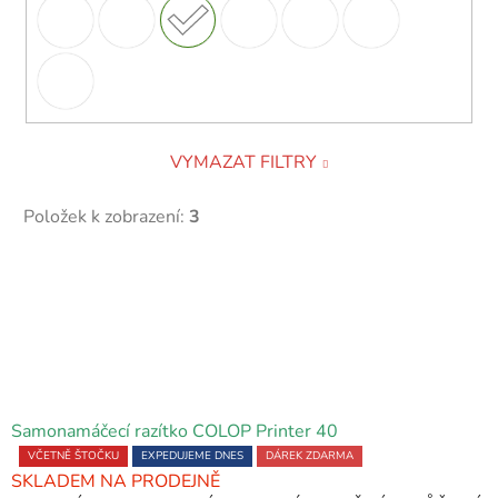
VYMAZAT FILTRY
Položek k zobrazení:
3
V
ý
p
i
s
p
Samonamáčecí razítko COLOP Printer 40
r
Průměrné
VČETNĚ ŠTOČKU
EXPEDUJEME DNES
DÁREK ZDARMA
o
SKLADEM NA PRODEJNĚ
hodnocení