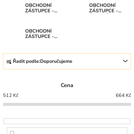
OBCHODNÍ
OBCHODNÍ
ZÁSTUPCE -
ZÁSTUPCE -
ČP
ČSOB (ČMSS)
OBCHODNÍ
ZÁSTUPCE -
GENERALI
Ř
Řadit podle:
Doporučujeme
a
z
e
Cena
n
í
512
Kč
664
Kč
p
r
o
d