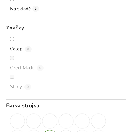
u
k
Na skladě
3
t
ů
Značky
Colop
3
CzechMade
0
Shiny
0
Barva strojku