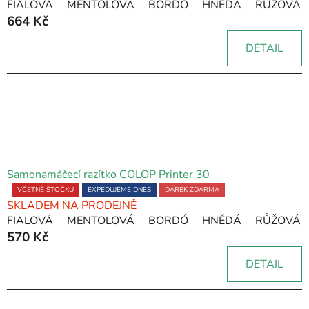
FIALOVÁ
MENTOLOVÁ
BORDÓ
HNĚDÁ
RŮŽOVÁ
produktu
d
664 Kč
je
u
5,0
k
DETAIL
z
t
5
ů
hvězdiček.
Samonamáčecí razítko COLOP Printer 30
Průměrné
VČETNĚ ŠTOČKU
EXPEDUJEME DNES
DÁREK ZDARMA
SKLADEM NA PRODEJNĚ
hodnocení
FIALOVÁ
MENTOLOVÁ
BORDÓ
HNĚDÁ
RŮŽOVÁ
produktu
570 Kč
je
5,0
DETAIL
z
5
hvězdiček.