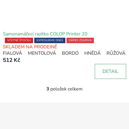
Samonamáčecí razítko COLOP Printer 20
Průměrné
VČETNĚ ŠTOČKU
EXPEDUJEME DNES
DÁREK ZDARMA
SKLADEM NA PRODEJNĚ
hodnocení
FIALOVÁ
MENTOLOVÁ
BORDÓ
HNĚDÁ
RŮŽOVÁ
produktu
512 Kč
je
5,0
DETAIL
z
5
hvězdiček.
3
položek celkem
O
v
l
Z
á
á
d
p
a
a