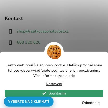
Kontakt
shop
@
razitkovapohotovost.cz
603 320 620
Tento web používá soubory cookie. Dalším procházením
tohoto webu vyjadřujete souhlas s jejich používáním..
Návrhář designu
Více informací
zde
a
zde
Nastavení
Vytvořil Shoptet
Souhlasím
Copyright 2026
Razítková pohotovost - nejlevnější
razítka v ČR
. Všechna práva vyhrazena.
Upravit
VYBERTE NA 3 KLIKNUTÍ
Odmítnout
nastavení cookies