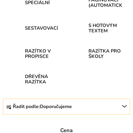
SPECIÁLNÍ
(AUTOMATICKÁ)
S HOTOVÝM
SESTAVOVACÍ
TEXTEM
RAZÍTKO V
RAZÍTKA PRO
PROPISCE
ŠKOLY
DŘEVĚNÁ
RAZÍTKA
Ř
Řadit podle:
Doporučujeme
a
z
e
Cena
n