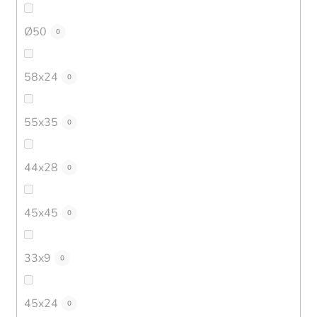
Ø50
0
58x24
0
55x35
0
44x28
0
45x45
0
33x9
0
45x24
0