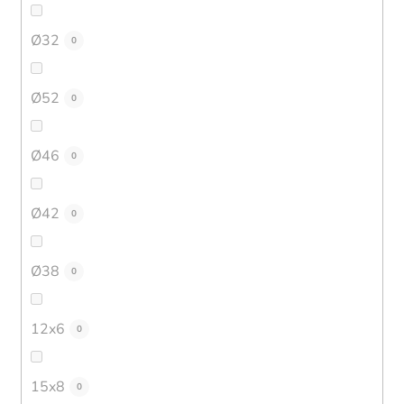
Ø32
0
Ø52
0
Ø46
0
Ø42
0
Ø38
0
12x6
0
15x8
0