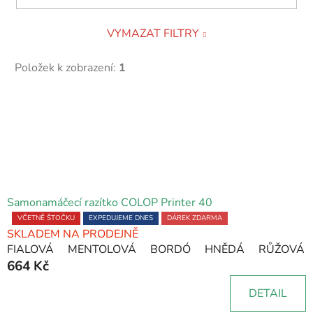
VYMAZAT FILTRY
Položek k zobrazení:
1
V
ý
p
i
s
p
Samonamáčecí razítko COLOP Printer 40
r
Průměrné
VČETNĚ ŠTOČKU
EXPEDUJEME DNES
DÁREK ZDARMA
o
SKLADEM NA PRODEJNĚ
hodnocení
FIALOVÁ
MENTOLOVÁ
BORDÓ
HNĚDÁ
RŮŽOVÁ
produktu
d
664 Kč
je
u
5,0
k
DETAIL
z
t
5