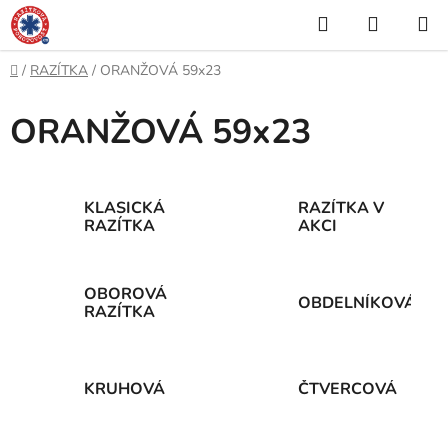
Přejít
Hledat
NÁKUP
na
KOŠÍK
obsah
Domů
/
RAZÍTKA
/
ORANŽOVÁ 59x23
ORANŽOVÁ 59x23
KLASICKÁ
RAZÍTKA V
RAZÍTKA
AKCI
OBOROVÁ
OBDELNÍKOVÁ
RAZÍTKA
KRUHOVÁ
ČTVERCOVÁ