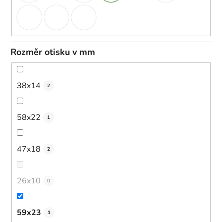
Rozměr otisku v mm
38x14
2
58x22
1
47x18
2
26x10
0
59x23
1