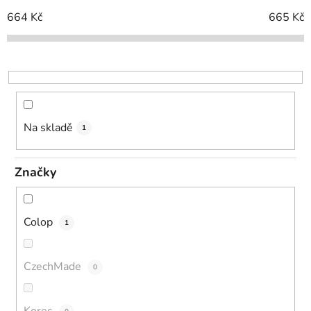
í
664
Kč
665
Kč
p
r
o
d
u
k
Na skladě
1
t
ů
Značky
Colop
1
CzechMade
0