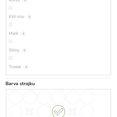
Kores
0
KW-trio
0
Mark
0
Shiny
0
Trodat
0
Barva strojku