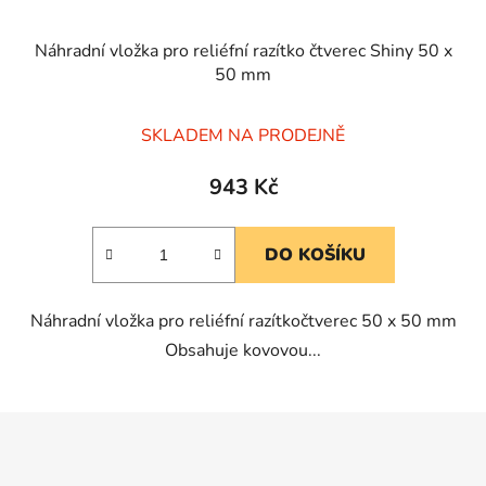
Náhradní vložka pro reliéfní razítko čtverec Shiny 50 x
50 mm
Průměrné
SKLADEM NA PRODEJNĚ
hodnocení
produktu
943 Kč
je
5,0
DO KOŠÍKU
z
5
Náhradní vložka pro reliéfní razítkočtverec 50 x 50 mm
hvězdiček.
Obsahuje kovovou...
Z
á
p