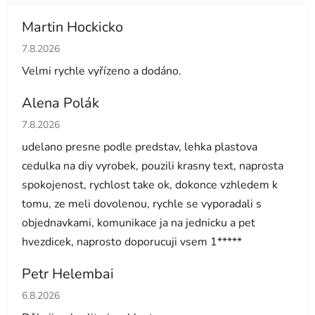
Martin Hockicko
Hodnocení obchodu je 5 z 5 hvězdiček.
7.8.2026
Velmi rychle vyřízeno a dodáno.
Alena Polák
Hodnocení obchodu je 5 z 5 hvězdiček.
7.8.2026
udelano presne podle predstav, lehka plastova
cedulka na diy vyrobek, pouzili krasny text, naprosta
spokojenost, rychlost take ok, dokonce vzhledem k
tomu, ze meli dovolenou, rychle se vyporadali s
objednavkami, komunikace ja na jednicku a pet
hvezdicek, naprosto doporucuji vsem 1*****
Petr Helembai
Hodnocení obchodu je 5 z 5 hvězdiček.
6.8.2026