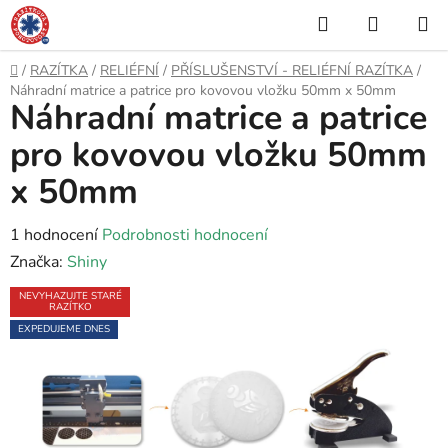
Přejít
Hledat
NÁKUP
na
KOŠÍK
obsah
Domů
/
RAZÍTKA
/
RELIÉFNÍ
/
PŘÍSLUŠENSTVÍ - RELIÉFNÍ RAZÍTKA
/
Náhradní matrice a patrice pro kovovou vložku 50mm x 50mm
Náhradní matrice a patrice
pro kovovou vložku 50mm
x 50mm
Průměrné
1 hodnocení
Podrobnosti hodnocení
hodnocení
Značka:
Shiny
produktu
NEVYHAZUJTE STARÉ
RAZÍTKO
je
EXPEDUJEME DNES
5,0
z
5
hvězdiček.