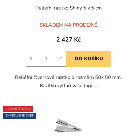
Reliéfní razítko Shiny 5 x 5 cm
Průměrné
SKLADEM NA PRODEJNĚ
hodnocení
produktu
2 427 Kč
je
5,0
DO KOŠÍKU
z
5
Reliéfní čtvercové razítko o rozměru 50x 50 mm.
hvězdiček.
Razítko vytlačí vaše logo...
VČETNĚ ŠTOČKU
EXPEDUJEME DNES