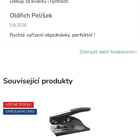
Děkuji za kvalitu i rychlost.
Oldřich Pelíšek
Hodnocení obchodu je 5 z 5 hvězdiček.
5.8.2026
Rychlé vyřízení objednávky, perfektní !
Zobrazit další hodnocení
Související produkty
VČETNĚ ŠTOČKU
EXPEDUJEME DNES