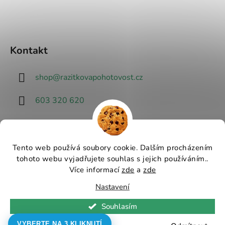
Kontakt
shop
@
razitkovapohotovost.cz
603 320 620
Tento web používá soubory cookie. Dalším procházením
tohoto webu vyjadřujete souhlas s jejich používáním..
Návrhář designu
Více informací
zde
a
zde
Nastavení
Vytvořil Shoptet
Souhlasím
Copyright 2026
Razítková pohotovost - nejlevnější
razítka v ČR
. Všechna práva vyhrazena.
Upravit
VYBERTE NA 3 KLIKNUTÍ