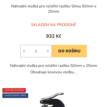
Náhradní vložka pro reliéfní razítko Shiny 50mm x
25mm
Průměrné
SKLADEM NA PRODEJNĚ
hodnocení
produktu
932 Kč
je
5,0
DO KOŠÍKU
z
5
Náhradní vložka pro reliéfní razítko 50mm x 25mm
hvězdiček.
Obsahuje kovovou vložku...
VČETNĚ ŠTOČKU
EXPEDUJEME DNES