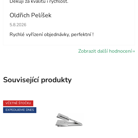
Děkuji za kvalitu i rychlost.
Oldřich Pelíšek
Hodnocení obchodu je 5 z 5 hvězdiček.
5.8.2026
Rychlé vyřízení objednávky, perfektní !
Zobrazit další hodnocení
Související produkty
VČETNĚ ŠTOČKU
EXPEDUJEME DNES