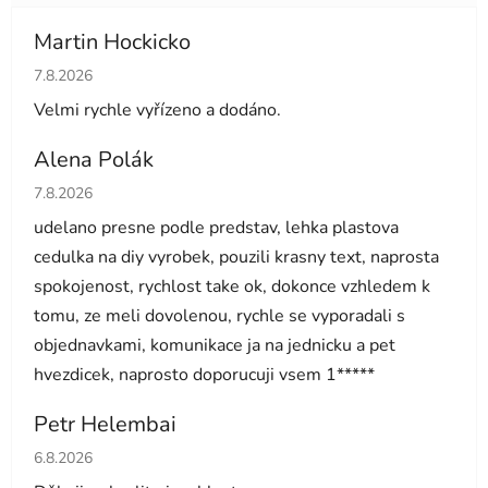
Martin Hockicko
Hodnocení obchodu je 5 z 5 hvězdiček.
7.8.2026
Velmi rychle vyřízeno a dodáno.
Alena Polák
Hodnocení obchodu je 5 z 5 hvězdiček.
7.8.2026
udelano presne podle predstav, lehka plastova
cedulka na diy vyrobek, pouzili krasny text, naprosta
spokojenost, rychlost take ok, dokonce vzhledem k
tomu, ze meli dovolenou, rychle se vyporadali s
objednavkami, komunikace ja na jednicku a pet
hvezdicek, naprosto doporucuji vsem 1*****
Petr Helembai
Hodnocení obchodu je 5 z 5 hvězdiček.
6.8.2026