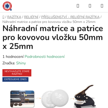
Přejít
Hledat
NÁKUP
na
KOŠÍK
obsah
Domů
/
RAZÍTKA
/
RELIÉFNÍ
/
PŘÍSLUŠENSTVÍ - RELIÉFNÍ RAZÍTKA
/
Náhradní matrice a patrice pro kovovou vložku 50mm x 25mm
Náhradní matrice a patrice
pro kovovou vložku 50mm
x 25mm
Průměrné
1 hodnocení
Podrobnosti hodnocení
hodnocení
Značka:
Shiny
produktu
NEVYHAZUJTE STARÉ
RAZÍTKO
je
EXPEDUJEME DNES
5,0
z
5
hvězdiček.