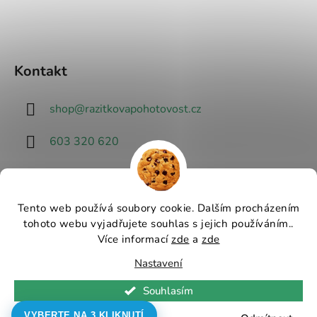
Kontakt
shop
@
razitkovapohotovost.cz
603 320 620
Tento web používá soubory cookie. Dalším procházením
tohoto webu vyjadřujete souhlas s jejich používáním..
Návrhář designu
Více informací
zde
a
zde
Nastavení
Vytvořil Shoptet
Souhlasím
Copyright 2026
Razítková pohotovost - nejlevnější
razítka v ČR
. Všechna práva vyhrazena.
Upravit
VYBERTE NA 3 KLIKNUTÍ