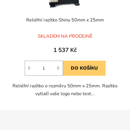
Reliéfní razítko Shiny 50mm x 25mm
Průměrné
SKLADEM NA PRODEJNĚ
hodnocení
produktu
1 537 Kč
je
5,0
DO KOŠÍKU
z
5
Reliéfní razítko o rozměru 50mm x 25mm. Razítko
hvězdiček.
vytlačí vaše logo nebo text...
Z
á
p