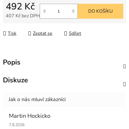
492 Kč
DO KOŠÍKU
407 Kč bez DPH
Měrná cena:
Tisk
Zeptat se
Sdílet
Popis
Diskuze
Martin Hockicko
Hodnocení obchodu je 5 z 5 hvězdiček.
7.8.2026