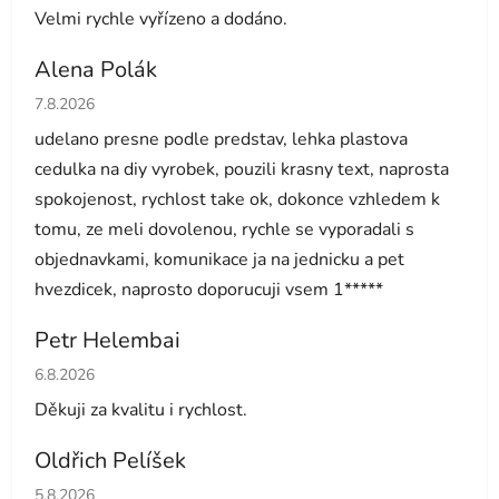
Velmi rychle vyřízeno a dodáno.
Alena Polák
Hodnocení obchodu je 5 z 5 hvězdiček.
7.8.2026
udelano presne podle predstav, lehka plastova
cedulka na diy vyrobek, pouzili krasny text, naprosta
spokojenost, rychlost take ok, dokonce vzhledem k
tomu, ze meli dovolenou, rychle se vyporadali s
objednavkami, komunikace ja na jednicku a pet
hvezdicek, naprosto doporucuji vsem 1*****
Petr Helembai
Hodnocení obchodu je 5 z 5 hvězdiček.
6.8.2026
Děkuji za kvalitu i rychlost.
Oldřich Pelíšek
Hodnocení obchodu je 5 z 5 hvězdiček.
5.8.2026