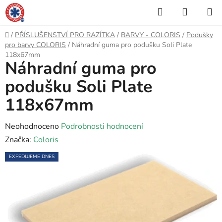
Přejít
Hledat
NÁKUP
na
KOŠÍK
obsah
Domů
/
PŘÍSLUŠENSTVÍ PRO RAZÍTKA
/
BARVY - COLORIS
/
Podušky
pro barvy COLORIS
/
Náhradní guma pro podušku Soli Plate
118x67mm
Náhradní guma pro
podušku Soli Plate
118x67mm
Průměrné
Neohodnoceno
Podrobnosti hodnocení
hodnocení
Značka:
Coloris
produktu
EXPEDUJEME DNES
je
0,0
z
5
hvězdiček.