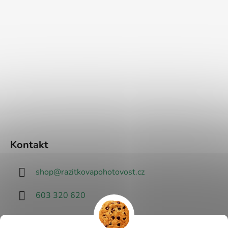
Kontakt
shop
@
razitkovapohotovost.cz
603 320 620