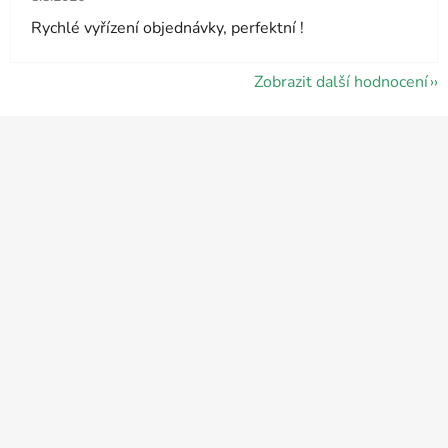
Rychlé vyřízení objednávky, perfektní !
Zobrazit další hodnocení
Z
á
p
a
t
í