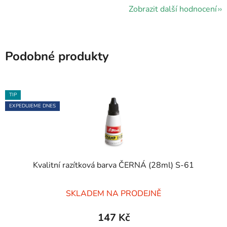
Zobrazit další hodnocení
Podobné produkty
TIP
EXPEDUJEME DNES
Kvalitní razítková barva ČERNÁ (28ml) S-61
Průměrné
SKLADEM NA PRODEJNĚ
hodnocení
produktu
147 Kč
je