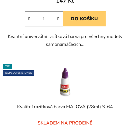
147 Kč
je
5,0
DO KOŠÍKU
z
5
Kvalitní univerzální razítková barva pro všechny modely
hvězdiček.
samonamáčecích...
TIP
EXPEDUJEME DNES
Kvalitní razítková barva FIALOVÁ (28ml) S-64
Průměrné
SKLADEM NA PRODEJNĚ
hodnocení