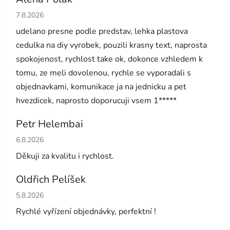
Hodnocení obchodu je 5 z 5 hvězdiček.
7.8.2026
udelano presne podle predstav, lehka plastova
cedulka na diy vyrobek, pouzili krasny text, naprosta
spokojenost, rychlost take ok, dokonce vzhledem k
tomu, ze meli dovolenou, rychle se vyporadali s
objednavkami, komunikace ja na jednicku a pet
hvezdicek, naprosto doporucuji vsem 1*****
Petr Helembai
Hodnocení obchodu je 5 z 5 hvězdiček.
6.8.2026
Děkuji za kvalitu i rychlost.
Oldřich Pelíšek
Hodnocení obchodu je 5 z 5 hvězdiček.
5.8.2026
Rychlé vyřízení objednávky, perfektní !