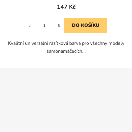
produktu
147 Kč
je
5,0
DO KOŠÍKU
z
5
Kvalitní univerzální razítková barva pro všechny modely
hvězdiček.
samonamáčecích...
Z
á
p
a
t
í