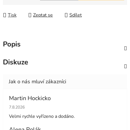
Měrná cena:
Tisk
Zeptat se
Sdílet
Popis
Diskuze
Martin Hockicko
Hodnocení obchodu je 5 z 5 hvězdiček.
7.8.2026
Velmi rychle vyřízeno a dodáno.
Alena Polák