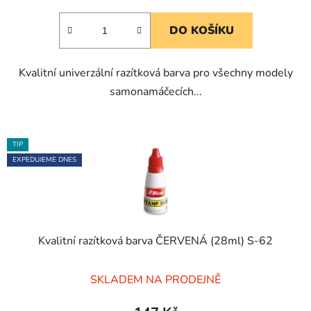
5,0
DO KOŠÍKU
z
5
Kvalitní univerzální razítková barva pro všechny modely
hvězdiček.
samonamáčecích...
TIP
EXPEDUJEME DNES
Kvalitní razítková barva ČERVENÁ (28ml) S-62
Průměrné
SKLADEM NA PRODEJNĚ
hodnocení
produktu