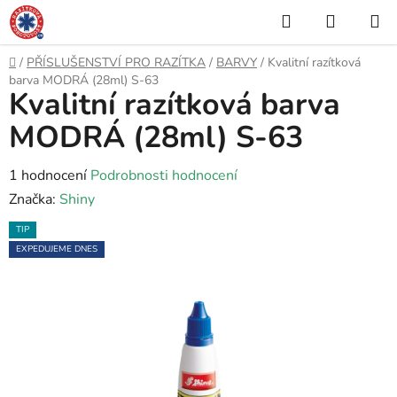
Přejít
Hledat
NÁKUP
na
KOŠÍK
obsah
Domů
/
PŘÍSLUŠENSTVÍ PRO RAZÍTKA
/
BARVY
/
Kvalitní razítková
barva MODRÁ (28ml) S-63
Kvalitní razítková barva
MODRÁ (28ml) S-63
Průměrné
1 hodnocení
Podrobnosti hodnocení
hodnocení
Značka:
Shiny
produktu
TIP
je
EXPEDUJEME DNES
5,0
z
5
hvězdiček.