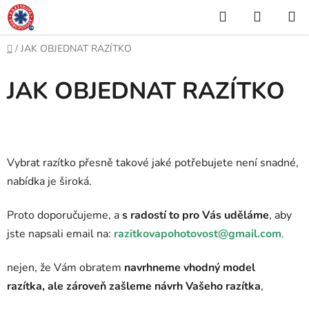
Přejít
Hledat
NÁKUP
na
KOŠÍK
obsah
Domů
/
JAK OBJEDNAT RAZÍTKO
JAK OBJEDNAT RAZÍTKO
Vybrat razítko přesně takové jaké potřebujete není snadné,
nabídka je široká.
Proto doporučujeme, a
s radostí to pro Vás uděláme
,
aby
jste napsali email na:
razitkovapohotovost@gmail.com
,
nejen, že Vám obratem
navrhneme vhodný model
razítka,
ale zároveň zašleme návrh Vašeho razítka
,