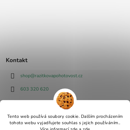
Kontakt
shop
@
razitkovapohotovost.cz
603 320 620
Tento web používá soubory cookie. Dalším procházením
tohoto webu vyjadřujete souhlas s jejich používáním..
Návrhář designu
Více informací
zde
a
zde