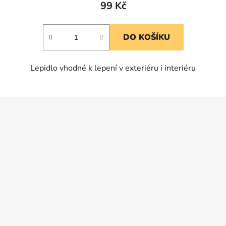
produktu
99 Kč
je
5,0
DO KOŠÍKU
z
5
Lepidlo vhodné k lepení v exteriéru i interiéru
hvězdiček.
Z
á
p
a
t
í