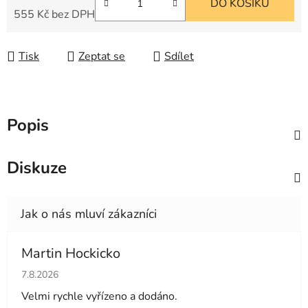
DO KOŠÍKU
555 Kč bez DPH
Měrná cena:
Tisk
Zeptat se
Sdílet
Popis
Diskuze
Martin Hockicko
Hodnocení obchodu je 5 z 5 hvězdiček.
7.8.2026
Velmi rychle vyřízeno a dodáno.