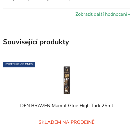
Zobrazit další hodnocení
Související produkty
EXPEDUJEME DNES
DEN BRAVEN Mamut Glue High Tack 25ml
Průměrné
SKLADEM NA PRODEJNĚ
hodnocení