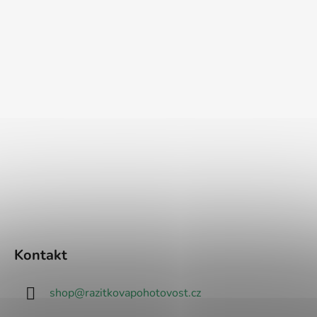
Kontakt
shop
@
razitkovapohotovost.cz