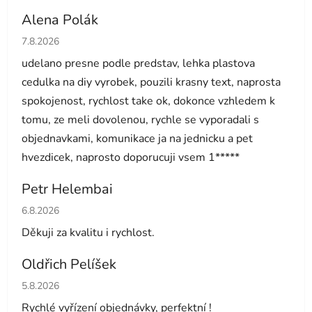
Alena Polák
Hodnocení obchodu je 5 z 5 hvězdiček.
7.8.2026
udelano presne podle predstav, lehka plastova
cedulka na diy vyrobek, pouzili krasny text, naprosta
spokojenost, rychlost take ok, dokonce vzhledem k
tomu, ze meli dovolenou, rychle se vyporadali s
objednavkami, komunikace ja na jednicku a pet
hvezdicek, naprosto doporucuji vsem 1*****
Petr Helembai
Hodnocení obchodu je 5 z 5 hvězdiček.
6.8.2026
Děkuji za kvalitu i rychlost.
Oldřich Pelíšek
Hodnocení obchodu je 5 z 5 hvězdiček.
5.8.2026
Rychlé vyřízení objednávky, perfektní !