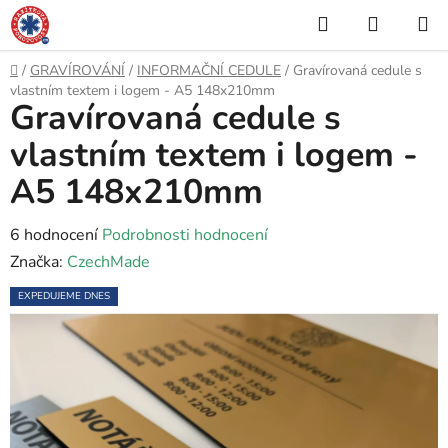
Přejít
Hledat
NÁKUP
na
KOŠÍK
obsah
Domů
/
GRAVÍROVÁNÍ
/
INFORMAČNÍ CEDULE
/
Gravírovaná cedule s
vlastním textem i logem - A5 148x210mm
Gravírovaná cedule s
vlastním textem i logem -
A5 148x210mm
Průměrné
6 hodnocení
Podrobnosti hodnocení
hodnocení
Značka:
CzechMade
produktu
EXPEDUJEME DNES
je
5,0
z
5
hvězdiček.