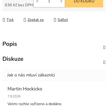
DO KOŠÍKU
636 Kč bez DPH
Měrná cena:
Tisk
Zeptat se
Sdílet
Popis
Diskuze
Martin Hockicko
Hodnocení obchodu je 5 z 5 hvězdiček.
7.8.2026
Velmi rychle vyřízeno a dodáno.