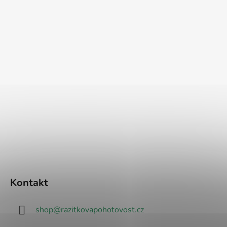
Kontakt
shop
@
razitkovapohotovost.cz