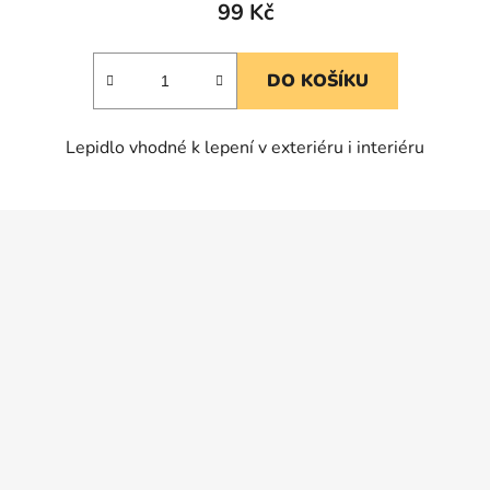
produktu
99 Kč
je
5,0
DO KOŠÍKU
z
5
Lepidlo vhodné k lepení v exteriéru i interiéru
hvězdiček.
Z
á
p
a
t
í