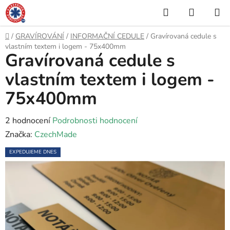
Přejít
Hledat
NÁKUP
na
KOŠÍK
obsah
Domů
/
GRAVÍROVÁNÍ
/
INFORMAČNÍ CEDULE
/
Gravírovaná cedule s
vlastním textem i logem - 75x400mm
Gravírovaná cedule s
vlastním textem i logem -
75x400mm
Průměrné
2 hodnocení
Podrobnosti hodnocení
hodnocení
Značka:
CzechMade
produktu
EXPEDUJEME DNES
je
5,0
z
5
hvězdiček.