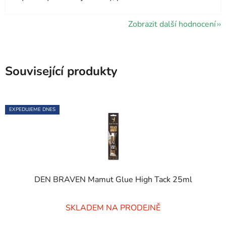
Zobrazit další hodnocení
Související produkty
EXPEDUJEME DNES
DEN BRAVEN Mamut Glue High Tack 25ml
Průměrné
SKLADEM NA PRODEJNĚ
hodnocení