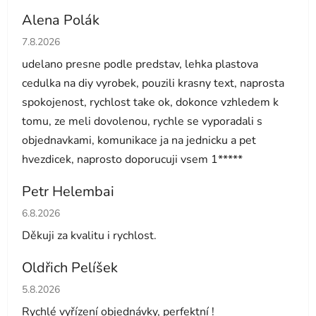
Alena Polák
Hodnocení obchodu je 5 z 5 hvězdiček.
7.8.2026
udelano presne podle predstav, lehka plastova
cedulka na diy vyrobek, pouzili krasny text, naprosta
spokojenost, rychlost take ok, dokonce vzhledem k
tomu, ze meli dovolenou, rychle se vyporadali s
objednavkami, komunikace ja na jednicku a pet
hvezdicek, naprosto doporucuji vsem 1*****
Petr Helembai
Hodnocení obchodu je 5 z 5 hvězdiček.
6.8.2026
Děkuji za kvalitu i rychlost.
Oldřich Pelíšek
Hodnocení obchodu je 5 z 5 hvězdiček.
5.8.2026
Rychlé vyřízení objednávky, perfektní !