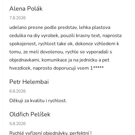
Alena Polák
Hodnocení obchodu je 5 z 5 hvězdiček.
7.8.2026
udelano presne podle predstav, lehka plastova
cedulka na diy vyrobek, pouzili krasny text, naprosta
spokojenost, rychlost take ok, dokonce vzhledem k
tomu, ze meli dovolenou, rychle se vyporadali s
objednavkami, komunikace ja na jednicku a pet
hvezdicek, naprosto doporucuji vsem 1*****
Petr Helembai
Hodnocení obchodu je 5 z 5 hvězdiček.
6.8.2026
Děkuji za kvalitu i rychlost.
Oldřich Pelíšek
Hodnocení obchodu je 5 z 5 hvězdiček.
5.8.2026
Rychlé vyřízení objednávky, perfektní !