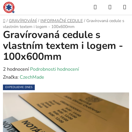
Přejít
Hledat
NÁKUP
na
KOŠÍK
obsah
Domů
/
GRAVÍROVÁNÍ
/
INFORMAČNÍ CEDULE
/
Gravírovaná cedule s
vlastním textem i logem - 100x600mm
Gravírovaná cedule s
vlastním textem i logem -
100x600mm
Průměrné
2 hodnocení
Podrobnosti hodnocení
hodnocení
Značka:
CzechMade
produktu
EXPEDUJEME DNES
je
5,0
z
5
hvězdiček.