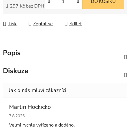
DO KOŠÍKU
1 297 Kč bez DPH
Měrná cena:
Tisk
Zeptat se
Sdílet
Popis
Diskuze
Martin Hockicko
Hodnocení obchodu je 5 z 5 hvězdiček.
7.8.2026
Velmi rychle vyřízeno a dodáno.