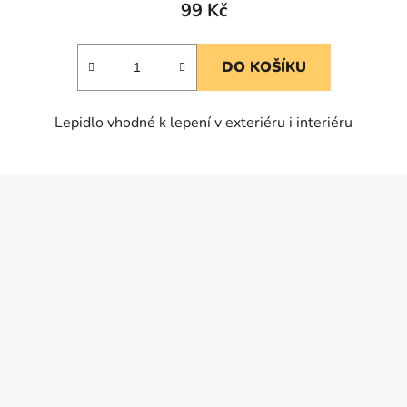
produktu
99 Kč
je
5,0
DO KOŠÍKU
z
5
Lepidlo vhodné k lepení v exteriéru i interiéru
hvězdiček.
Z
á
p
a
t
í