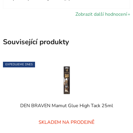
Zobrazit další hodnocení
Související produkty
EXPEDUJEME DNES
DEN BRAVEN Mamut Glue High Tack 25ml
Průměrné
SKLADEM NA PRODEJNĚ
hodnocení