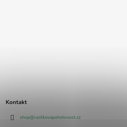
Kontakt
shop
@
razitkovapohotovost.cz