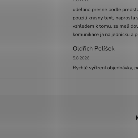
udelano presne podle predsta
pouzili krasny text, naprosta
vzhledem k tomu, ze meli dov
komunikace ja na jednicku a 
Oldřich Pelíšek
Hodnocení obchodu je 5 z 5 h
5.8.2026
Rychlé vyřízení objednávky, pe