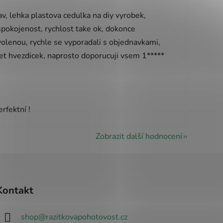
v, lehka plastova cedulka na diy vyrobek,
 spokojenost, rychlost take ok, dokonce
olenou, rychle se vyporadali s objednavkami,
pet hvezdicek, naprosto doporucuji vsem 1*****
vězdiček.
rfektní !
Zobrazit další hodnocení
Kontakt
shop
@
razitkovapohotovost.cz