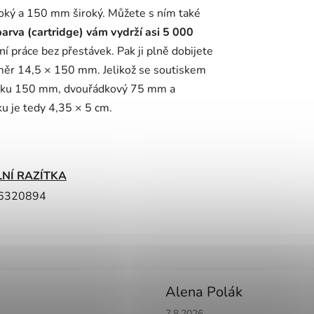
soký a 150 mm široký. Můžete s ním také
arva (cartridge) vám vydrží asi 5 000
ní práce bez přestávek. Pak ji plně dobijete
změr 14,5 × 150 mm. Jelikož se soutiskem
délku 150 mm, dvouřádkový 75 mm a
ku je tedy 4,35 × 5 cm.
LNÍ RAZÍTKA
6320894
Alena Polák
Hodnocení obchodu je 5 z 5 h
7.8.2026