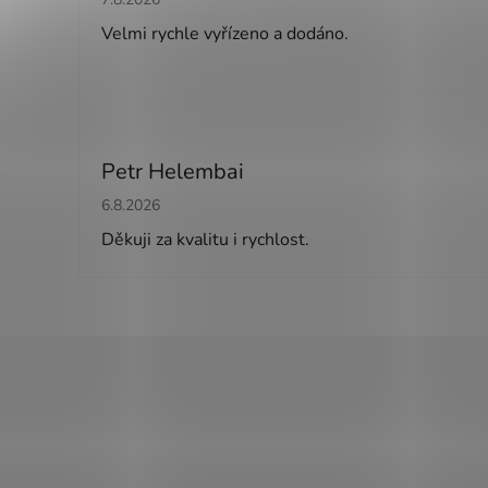
Velmi rychle vyřízeno a dodáno.
Petr Helembai
Hodnocení obchodu je 5 z 5 hvězdiček.
6.8.2026
Děkuji za kvalitu i rychlost.
Z
á
p
a
t