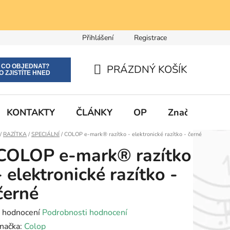
Přihlášení
Registrace
E CO OBJEDNAT?
PRÁZDNÝ KOŠÍK
O ZJISTÍTE HNED
NÁKUPNÍ
KOŠÍK
KONTAKTY
ČLÁNKY
OP
Značky
Domů
/
RAZÍTKA
/
SPECIÁLNÍ
/
COLOP e-mark® razítko - elektronické razítko - černé
COLOP e-mark® razítko
- elektronické razítko -
černé
růměrné
 hodnocení
Podrobnosti hodnocení
odnocení
načka:
Colop