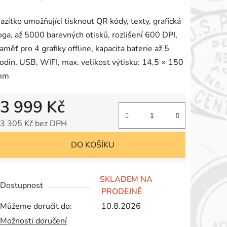
roduktu
azítko umožňující tisknout QR kódy, texty, grafická
e
oga, až 5000 barevných otisků, rozlišení 600 DPI,
,0
aměť pro 4 grafiky offline, kapacita baterie až 5
odin, USB, WIFI, max. velikost výtisku: 14,5 × 150
mm
vězdiček.
3 999 Kč
3 305 Kč bez DPH
Měrná cena:
DO KOŠÍKU
SKLADEM NA
Dostupnost
PRODEJNĚ
Můžeme doručit do:
10.8.2026
Možnosti doručení