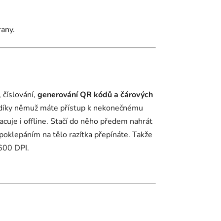
rany.
 číslování,
generování QR kódů a čárových
, díky němuž máte přístup k nekonečnému
cuje i offline. Stačí do něho předem nahrát
poklepáním na tělo razítka přepínáte. Takže
 600 DPI.