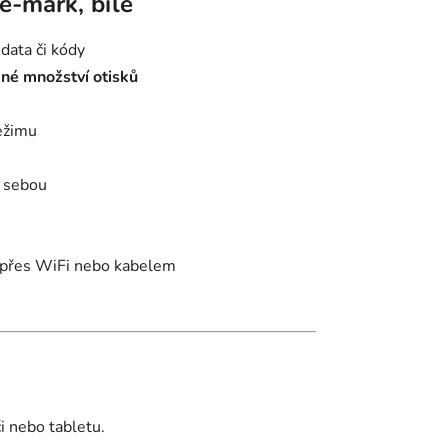
e-mark, bílé
 data či kódy
né množství otisků
ežimu
s sebou
i přes WiFi nebo kabelem
či nebo tabletu.