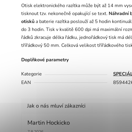
Otisk elektronického razítka může být až 14 mm vy
tisknout tzv. nekonečně opakující se text.
Náhradní b
otisků
a baterie razítka poslouží až 5 hodin kontinuál
do 3 hodin. Tisk v kvalitě 600 dpi má maximální ro
řádků zkracuje délka řádku, jednořádkový tisk má 
třířádkový 50 mm. Celková velikost třířádkového tis
Doplňkové parametry
Kategorie
SPECIÁ
EAN
859442
Martin Hockicko
Hodnocení obchodu je 5 z 5 hvězdiček.
7.8.2026