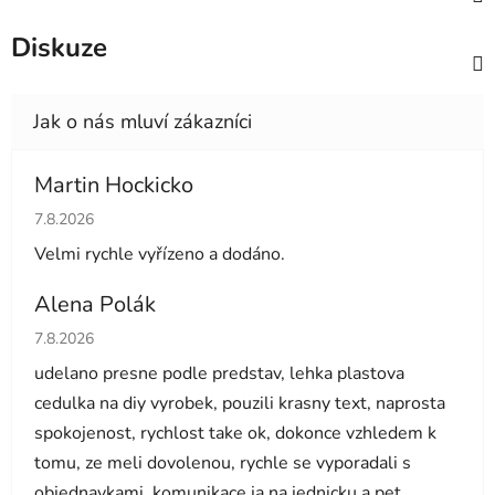
Diskuze
Martin Hockicko
Hodnocení obchodu je 5 z 5 hvězdiček.
7.8.2026
Velmi rychle vyřízeno a dodáno.
Alena Polák
Hodnocení obchodu je 5 z 5 hvězdiček.
7.8.2026
udelano presne podle predstav, lehka plastova
cedulka na diy vyrobek, pouzili krasny text, naprosta
spokojenost, rychlost take ok, dokonce vzhledem k
tomu, ze meli dovolenou, rychle se vyporadali s
objednavkami, komunikace ja na jednicku a pet