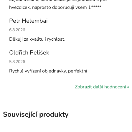
hvezdicek, naprosto doporucuji vsem 1*****
Petr Helembai
Hodnocení obchodu je 5 z 5 hvězdiček.
6.8.2026
Děkuji za kvalitu i rychlost.
Oldřich Pelíšek
Hodnocení obchodu je 5 z 5 hvězdiček.
5.8.2026
Rychlé vyřízení objednávky, perfektní !
Zobrazit další hodnocení
Související produkty