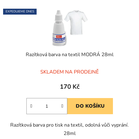
EXPEDUJEME DNES
Razítková barva na textil MODRÁ 28ml
Průměrné
SKLADEM NA PRODEJNĚ
hodnocení
produktu
170 Kč
je
5,0
DO KOŠÍKU
z
5
Razítková barva pro tisk na textil, odolná vůči vyprání.
hvězdiček.
28ml