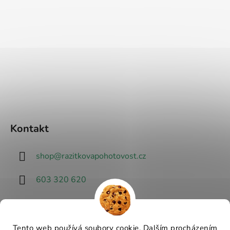
Kontakt
shop
@
razitkovapohotovost.cz
603 320 620
Tento web používá soubory cookie. Dalším procházením