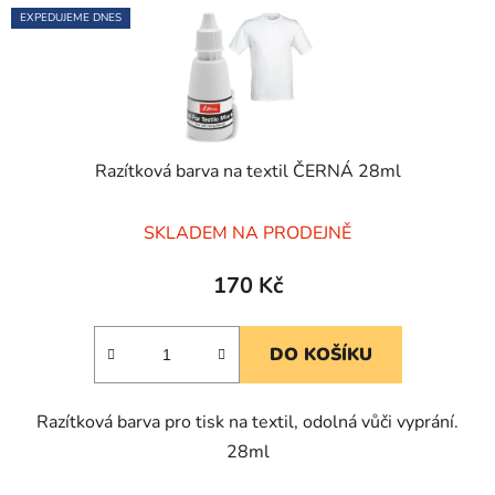
EXPEDUJEME DNES
Razítková barva na textil ČERNÁ 28ml
Průměrné
SKLADEM NA PRODEJNĚ
hodnocení
produktu
170 Kč
je
5,0
DO KOŠÍKU
z
5
Razítková barva pro tisk na textil, odolná vůči vyprání.
hvězdiček.
28ml