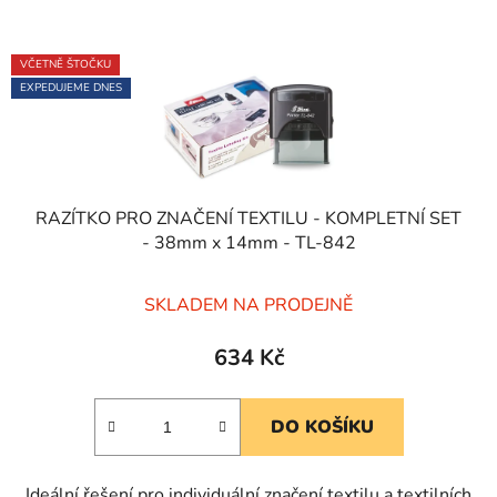
VČETNĚ ŠTOČKU
EXPEDUJEME DNES
RAZÍTKO PRO ZNAČENÍ TEXTILU - KOMPLETNÍ SET
- 38mm x 14mm - TL-842
Průměrné
SKLADEM NA PRODEJNĚ
hodnocení
produktu
634 Kč
je
5,0
DO KOŠÍKU
z
5
Ideální řešení pro individuální značení textilu a textilních
hvězdiček.