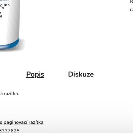
R
j
r
0
z
5
h
Popis
Diskuze
 razítka.
o paginovací razítka
6337625