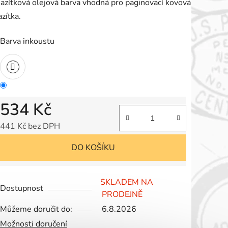
azítková olejová barva vhodná pro paginovací kovová
e
azítka.
,0
Barva inkoustu
vězdiček.
534 Kč
441 Kč bez DPH
Měrná cena:
DO KOŠÍKU
SKLADEM NA
Dostupnost
PRODEJNĚ
Můžeme doručit do:
6.8.2026
Možnosti doručení