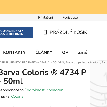
Přihlášení
Registrace
E CO OBJEDNAT?
PRÁZDNÝ KOŠÍK
O ZJISTÍTE HNED
NÁKUPNÍ
KOŠÍK
KONTAKTY
ČLÁNKY
OP
Značky
Domů
/
PŘÍSLUŠENSTVÍ PRO RAZÍTKA
/
BARVY - COLORIS
/
Barvy pro paginovací razítka
/
Barv
Barva Coloris ® 4734 P
- 50ml
růměrné
eohodnoceno
Podrobnosti hodnocení
odnocení
načka:
Coloris
roduktu